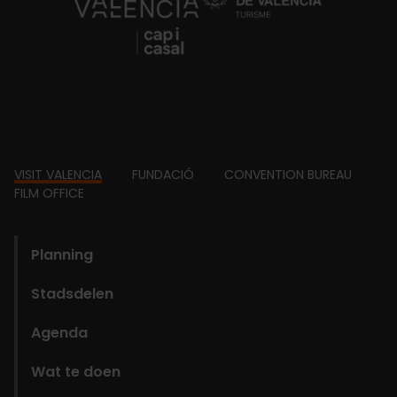
https://fundacion.visitvalencia.com/
Footer
VISIT VALENCIA
FUNDACIÓ
CONVENTION BUREAU
FILM OFFICE
domains
Planning
Stadsdelen
Agenda
Wat te doen