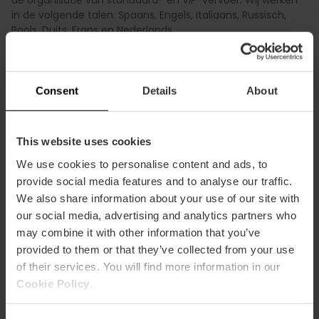
de organisatie van standaard- en VIP-vervoer. Wij werken
in de volgende talen: Spaans, Engels, Italiaans, Russisch,
Pools, Duits, Frans en Nederlands.
Consent
Details
About
This website uses cookies
Praktische informatie
We use cookies to personalise content and ads, to
provide social media features and to analyse our traffic.
Valencia Tourist Card Korting
We also share information about your use of our site with
15% Korting VLC Tourist Card
our social media, advertising and analytics partners who
may combine it with other information that you’ve
provided to them or that they’ve collected from your use
of their services. You will find more information in our
Cookie Policy
.
Hoe te arriveren