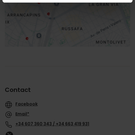
Routebeschrijving
Contact
Facebook
Email*
+34 607 360 343 / +34 663 419 931