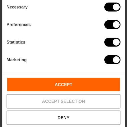
Consent
Necessary
Selection
València
Preferences
Statistics
Marketing
ose
ebar
ACCEPT
p
Bekijk kaart
r
ACCEPT SELECTION
ation
DENY