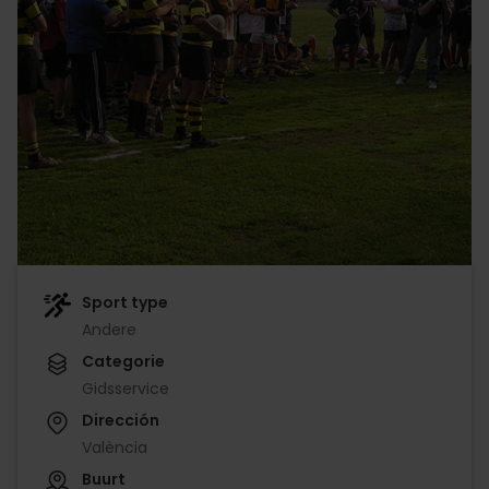
Sport type
Andere
Categorie
Gidsservice
Dirección
València
Buurt