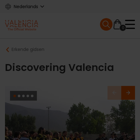
Skip
Nederlands
to
main
Mobile menu ex
content
0
Main
Breadcrumb
Erkende gidsen
navigation
Discovering Valencia