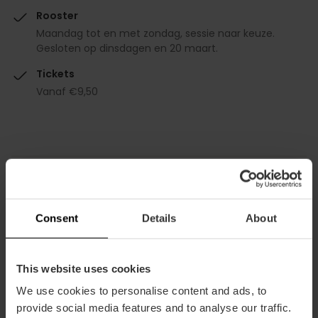
Rooster
Maandag tot en met zondag, sessie naar keuze.
Gesloten op dinsdagen en 20 maart.
Tickets
Vanaf €9,50
Hoe te arriveren
Consent
Details
About
Metro
L4
This website uses cookies
Bus
We use cookies to personalise content and ads, to
28,
94
provide social media features and to analyse our traffic.