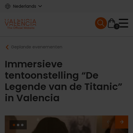
Skip
Nederlands
to
main
Mobile menu ex
content
0
Main
Breadcrumb
Geplande evenementen
navigation
Immersieve
tentoonstelling “De
Legende van de Titanic”
in Valencia