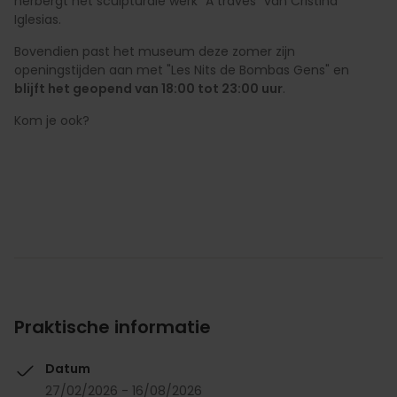
herbergt het sculpturale werk "A través" van Cristina
Iglesias.
Bovendien past het museum deze zomer zijn
openingstijden aan met "Les Nits de Bombas Gens" en
blijft het geopend van 18:00 tot 23:00 uur
.
Kom je ook?
Praktische informatie
Datum
27/02/2026 - 16/08/2026