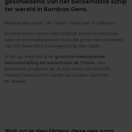
geschiedenis van het beroemdste schip
ter wereld in Bombas Gens.
Maak je klaar want… de Titanic meert aan in València!
Bombas Gens Centre d’Arts Digitals transformeert haar
zalen in een meeslepende route die je het verhaal vertelt
van het bekendste passagiersschip aller tijden.
En let op, want het is de
grootste meeslepende
tentoonstelling ter wereld over de Titanic
, een
bekroonde productie die al door meer dan 800.000
mensen is bezocht in steden als Londen, München
en Wenen.
Wat ga je zien tijdens deze reis naar