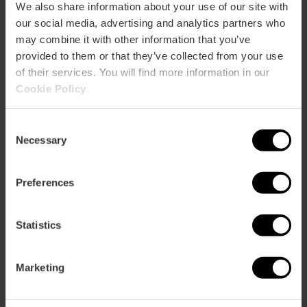
We also share information about your use of our site with
our social media, advertising and analytics partners who
may combine it with other information that you’ve
provided to them or that they’ve collected from your use
of their services. You will find more information in our
Avinguda de Burjassot, 54, València, España
Cookie Policy
.
Consent
Necessary
Selection
Preferences
ose
Statistics
ebar
p
Marketing
Bekijk kaart
r
ation