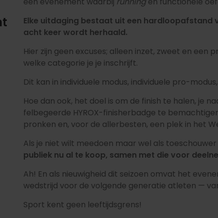
een evenement waarbij
running
en functionele oef
nt
Elke uitdaging bestaat uit een hardloopafstand 
acht keer wordt herhaald.
Hier zijn geen excuses; alleen inzet, zweet en een 
welke categorie je je inschrijft.
Dit kan in individuele modus, individuele pro-mod
Hoe dan ook, het doel is om de finish te halen, je 
felbegeerde HYROX-finisherbadge te bemachtigen,
pronken en, voor de allerbesten, een plek in het
Als je niet wilt meedoen maar wel als toeschouwer aa
publiek nu al te koop, samen met die voor deeln
Ah! En als nieuwigheid dit seizoen omvat het eve
wedstrijd voor de volgende generatie atleten — van 
Sport kent geen leeftijdsgrens!