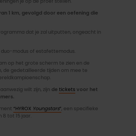
eningen je op de proef stellen.
van 1 km, gevolgd door een oefening die
programma dat je zal uitputten, ongeacht in
us, duo-modus of estafettemodus.
naam op het grote scherm te zien en de
 de gedetailleerde tijden om mee te
 Wereldkampioenschap.
nwezig wilt zijn, zijn
de
tickets
voor het
emers.
nement
“HYROX
Youngstars
”
, een specifieke
8 tot 15 jaar.