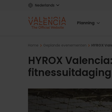
Skip
Nederlands
to
main
Main
content
Planning
navigat
Breadcrumb
Home
Geplande evenementen
HYROX Vale
HYROX Valencia:
fitnessuitdagin