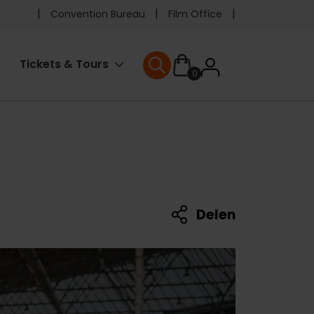
Pre
Convention Bureau
Film Office
header
User
Tickets & Tours
0
menu
User menu
accoun
menu
Delen