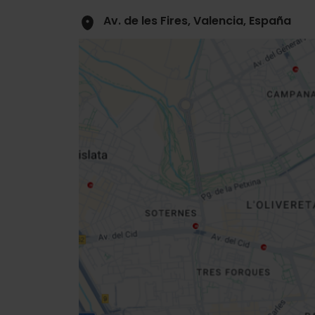
Av. de les Fires, Valencia, España
Close
sidebar
map
Get
your
location
Routebeschrijving