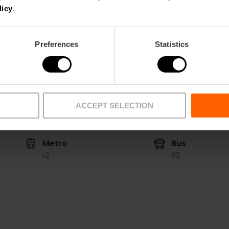
licy
.
Vanaf € 80.
Toeschouwer: € 15.
Preferences
Statistics
ACCEPT SELECTION
Metro
Bus
L2
62