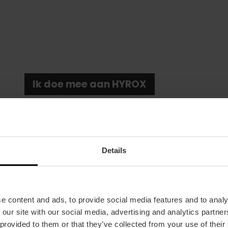
Ik doe mee aan HYROX
Details
Datum
e content and ads, to provide social media features and to analy
16/10/2026 - 18/10/2026
 our site with our social media, advertising and analytics partn
 provided to them or that they’ve collected from your use of their
Tickets