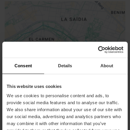
ose
ebar
Consent
Details
About
p
Bekijk kaart
r
ation
This website uses cookies
We use cookies to personalise content and ads, to
provide social media features and to analyse our traffic.
We also share information about your use of our site with
our social media, advertising and analytics partners who
Routebeschrijving
may combine it with other information that you’ve