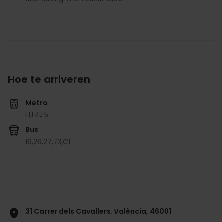
Hoe te arriveren
Metro
L1,
L4,
L5
Bus
16,
26,
27,
73,
C1
31 Carrer dels Cavallers, València, 46001