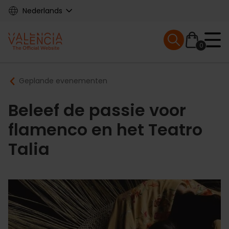
Skip
Nederlands
to
main
Mobile menu ex
content
0
Main
Breadcrumb
Geplande evenementen
navigation
Beleef de passie voor
flamenco en het Teatro
Talia