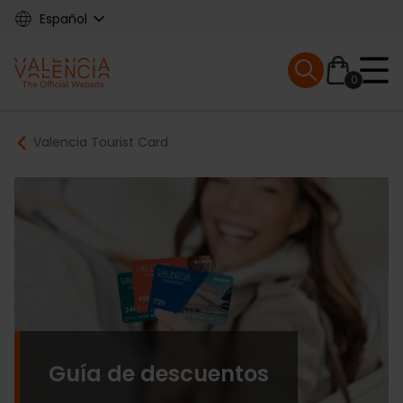
Skip
Español
to
main
Mobile menu ex
content
0
Main
Breadcrumb
Valencia Tourist Card
navigation
Guía de descuentos