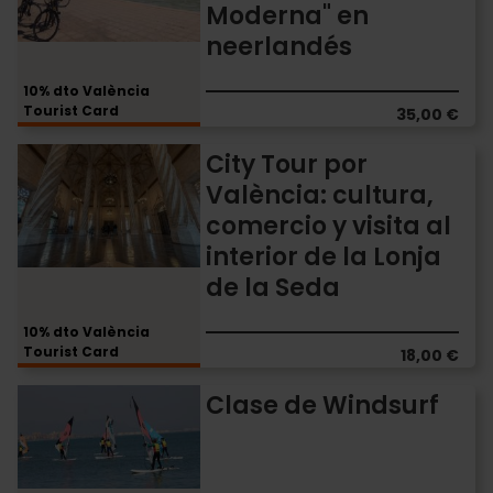
Histórico
Moderna" en
a
neerlandés
la
Arquitectura
10% dto València
Moderna"
Tourist Card
35,00 €
en
neerlandés
City
City Tour por
Tour
València: cultura,
por
comercio y visita al
València:
cultura,
interior de la Lonja
comercio
de la Seda
y
visita
10% dto València
al
Tourist Card
18,00 €
interior
de
Clase
Clase de Windsurf
la
de
Lonja
Windsurf
de
la