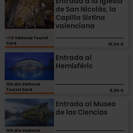
Entrada a la Iglesia
Immersive"
a
de San Nicolás, la
la
Capilla Sixtina
Iglesia
de
valenciana
San
Nicolás,
-1 € València Tourist
la
Card
16,00 €
Capilla
Sixtina
Entrada
Entrada al
valenciana
al
Hemisfèric
Hemisfèric
10% dto València
Tourist Card
8,90 €
Entrada
Entrada al Museo
al
de las Ciencias
Museo
de
las
10% dto València
Ciencias