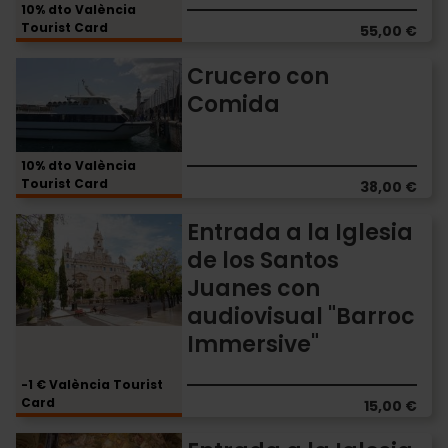
Seda
10% dto València
Tourist Card
55,00 €
Crucero
Crucero con
con
Comida
Comida
10% dto València
Tourist Card
38,00 €
Entrada
Entrada a la Iglesia
a
de los Santos
la
Juanes con
Iglesia
de
audiovisual "Barroc
los
Immersive"
Santos
Juanes
-1 € València Tourist
con
Card
15,00 €
audiovisual
"Barroc
Entrada