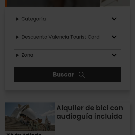
Categoría
Descuento Valencia Tourist Card
Zona
Buscar
Alquiler
Alquiler de bici con
de
audioguía incluida
bici
con
audioguía
10% dto València