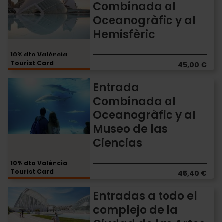
Combinada al
al
Oceanogràfic y al
Oceanogràfic
y
Hemisfèric
al
Hemisfèric
10% dto València
Tourist Card
45,00 €
Entrada
Entrada
Combinada
Combinada al
al
Oceanogràfic y al
Oceanogràfic
y
Museo de las
al
Ciencias
Museo
de
10% dto València
las
Tourist Card
45,40 €
Ciencias
Entradas
Entradas a todo el
a
complejo de la
todo