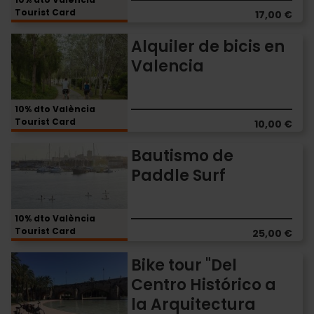
incluida
Tourist Card
17,00 €
Alquiler
Alquiler de bicis en
de
Valencia
bicis
en
Valencia
10% dto València
Tourist Card
10,00 €
Bautismo
Bautismo de
de
Paddle Surf
Paddle
Surf
10% dto València
Tourist Card
25,00 €
Bike
Bike tour "Del
tour
Centro Histórico a
"Del
la Arquitectura
Centro