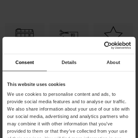
Transporte
Tapa y caña
Guía de
gratuito
gratis
descuentos
Consent
Details
About
This website uses cookies
We use cookies to personalise content and ads, to
Preguntas
Cómo
Cómo se
provide social media features and to analyse our traffic.
frecuentes
ahorrar
utiliza
We also share information about your use of our site with
our social media, advertising and analytics partners who
may combine it with other information that you’ve
provided to them or that they’ve collected from your use