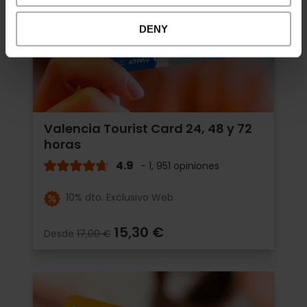
DENY
Valencia Tourist Card 24, 48 y 72
horas
4.9
- 1, 951 opiniones
10% dto. Exclusivo Web
15,30 €
Desde
17,00 €