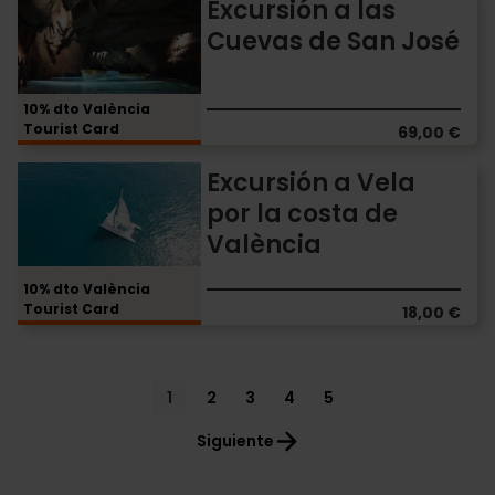
Excursión
Excursión a las
a
Cuevas de San José
las
Cuevas
de
10% dto València
San
Tourist Card
69,00 €
José
Excursión
Excursión a Vela
a
por la costa de
Vela
València
por
la
costa
10% dto València
Tourist Card
de
18,00 €
València
Pagination
Current
1
Page
2
Page
3
Page
4
Page
5
page
Siguiente