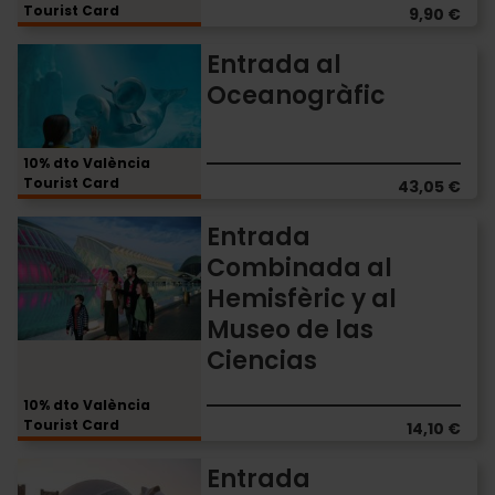
Tourist Card
9,90 €
Entrada
Entrada al
al
Oceanogràfic
Oceanogràfic
10% dto València
Tourist Card
43,05 €
Entrada
Entrada
Combinada
Combinada al
al
Hemisfèric y al
Hemisfèric
y
Museo de las
al
Ciencias
Museo
de
10% dto València
las
Tourist Card
14,10 €
Ciencias
Entrada
Entrada
Combinada