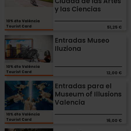
Ciudad de las Artes
el
complejo
y las Ciencias
de
la
10% dto València
Ciudad
Tourist Card
51,25 €
de
las
Entradas
Entradas Museo
Artes
Museo
Iluziona
y
Iluziona
las
Ciencias
10% dto València
Tourist Card
12,00 €
Entradas
Entradas para el
para
Museum of Illusions
el
Valencia
Museum
of
Illusions
10% dto València
Tourist Card
Valencia
16,00 €