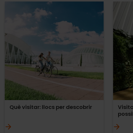
Què visitar: llocs per descobrir
Visit
possi