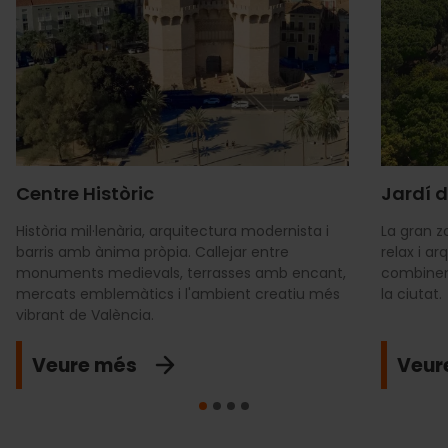
Centre Històric
Jardí d
Història mil·lenària, arquitectura modernista i
La gran z
barris amb ànima pròpia. Callejar entre
relax i a
monuments medievals, terrasses amb encant,
combinen
mercats emblemàtics i l'ambient creatiu més
la ciutat.
vibrant de València.
Veure més
Veur