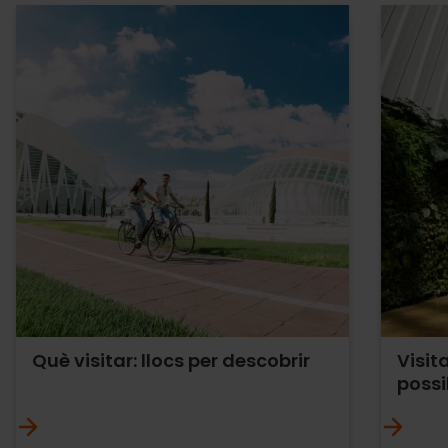
Què visitar: llocs per descobrir
Visit
possi