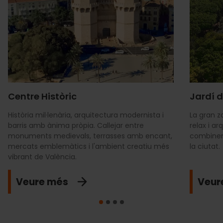
Centre Històric
Jardí d
Història mil·lenària, arquitectura modernista i
La gran z
barris amb ànima pròpia. Callejar entre
relax i a
monuments medievals, terrasses amb encant,
combinen
mercats emblemàtics i l'ambient creatiu més
la ciutat.
vibrant de València.
Veure més
Veur