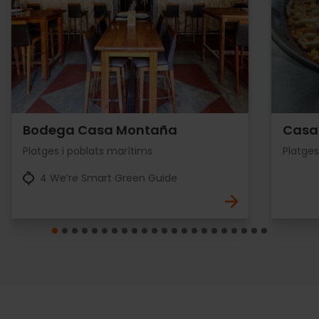
Bodega Casa Montaña
Casa 
Platges i poblats marítims
Platges
4 We’re Smart Green Guide