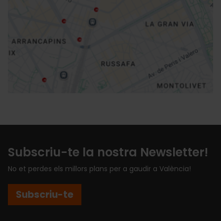
Direccions
Subscriu-te la nostra Newsletter!
No et perdes els millors plans per a gaudir a València!
Subscriu-te