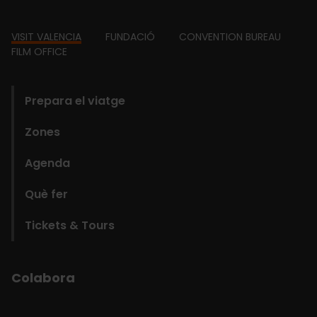
Footer
VISIT VALENCIA
FUNDACIÓ
CONVENTION BUREAU
FILM OFFICE
domains
Prepara el viatge
Zones
Agenda
Què fer
Tickets & Tours
Colabora