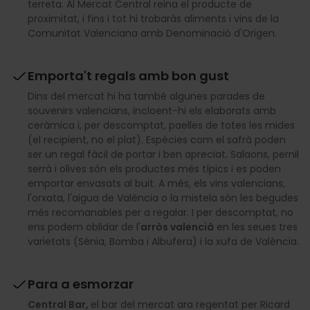
terreta. Al Mercat Central reina el producte de
proximitat, i fins i tot hi trobaràs aliments i vins de la
Comunitat Valenciana amb Denominació d'Origen.
Emporta't regals amb bon gust
Dins del mercat hi ha també algunes parades de
souvenirs valencians, incloent-hi els elaborats amb
ceràmica i, per descomptat, paelles de totes les mides
(el recipient, no el plat). Espècies com el safrà poden
ser un regal fàcil de portar i ben apreciat. Salaons, pernil
serrà i olives són els productes més típics i es poden
emportar envasats al buit. A més, els vins valencians,
l'orxata, l'aigua de València o la mistela són les begudes
més recomanables per a regalar. I per descomptat, no
ens podem oblidar de l'
arròs valencià
en les seues tres
varietats (Sénia, Bomba i Albufera) i la xufa de València.
Para a esmorzar
Central Bar,
el bar del mercat ara regentat per Ricard