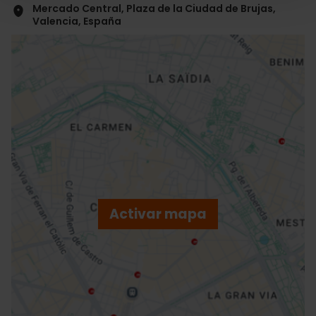
Mercado Central, Plaza de la Ciudad de Brujas,
Valencia, España
ose
ebar
p
Activar mapa
r
ation