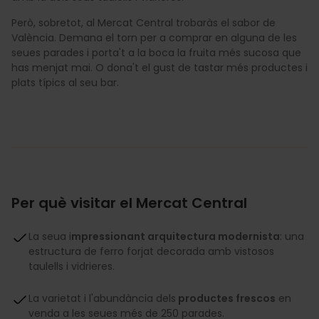
Però, sobretot, al Mercat Central trobaràs el sabor de
València. Demana el torn per a comprar en alguna de les
seues parades i porta't a la boca la fruita més sucosa que
has menjat mai. O dona't el gust de tastar més productes i
plats típics al seu bar.
Per què visitar el Mercat Central
La seua i
mpressionant arquitectura modernista
: una
estructura de ferro forjat decorada amb vistosos
taulells i vidrieres.
La varietat i l'abundància dels
productes frescos
en
venda a les seues més de 250 parades.