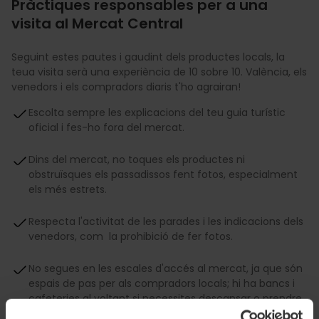
Pràctiques responsables per a una
visita al Mercat Central
Seguint estes pautes i gaudint dels productes locals, la
teua visita serà una experiència de 10 sobre 10. València, els
venedors i els compradors diaris t'ho agrairan!
Escolta sempre les explicacions del teu guia turístic
oficial i fes-ho fora del mercat.
Dins del mercat, no toques els productes ni
obstruïsques els passadissos fent fotos, especialment
els més estrets.
Respecta l'activitat de les parades i les indicacions dels
venedors, com la prohibició de fer fotos.
No segues en les escales d'accés al mercat, ja que són
espais de pas per als compradors locals; hi ha bancs i
cafeteries al voltant si necessites descansar o prendre
alguna cosa.