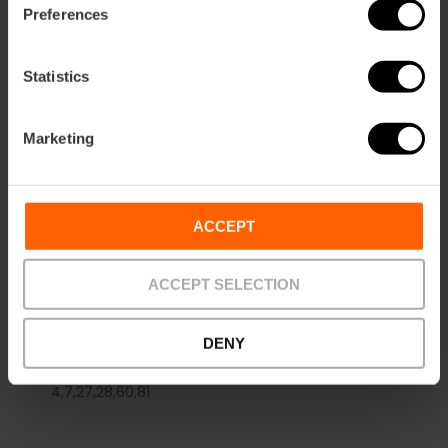
Preferences
Informació d'interés
Els diumenges, de 10 h a 13 h, entre la Plaça Ciutat
de Bruges i el Carrer de les Carabasses, hi ha un
Statistics
mercat d'intercanvi de cromos i de compra i
venda d'objectes antics de col·lecció i artesanals.
Pots trobar segells, monedes, bitllets, postals,
Marketing
tebeos, vinils, cartes, llibres, ceràmica...
ACCEPT
ACCEPT SELECTION
Com arribar
DENY
Bus
4,
7,
27,
28,
60,
81