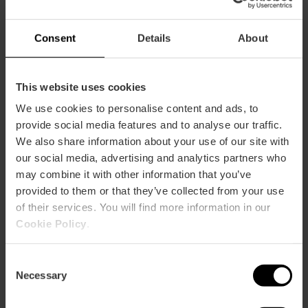
Cuida l'arquitectura i no llances fem al terra.
Consent
Details
About
This website uses cookies
We use cookies to personalise content and ads, to
provide social media features and to analyse our traffic.
We also share information about your use of our site with
our social media, advertising and analytics partners who
may combine it with other information that you’ve
Informació pràctica
provided to them or that they’ve collected from your use
of their services. You will find more information in our
Horari d'obertura
Cookie Policy
.
Lunes a sábado
07:30 - 15:00
Consent
Dies de tancament
Necessary
Selection
Diumenge
Festius