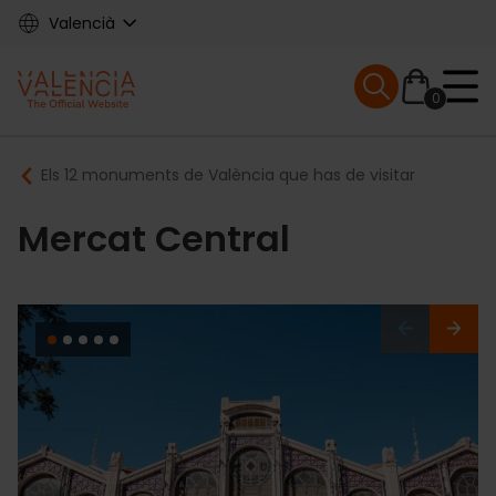
Skip
Valencià
to
main
Mobile menu ex
content
0
Main
Breadcrumb
Els 12 monuments de València que has de visitar
navigation
Mercat Central