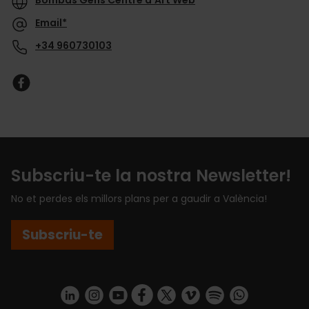
Email*
+34 960730103
Subscriu-te la nostra Newsletter!
No et perdes els millors plans per a gaudir a València!
Subscriu-te
https://www.linkedin.com/company/turismo-valencia/mycompany/
https://www.instagram.com/visit_valencia/
https://www.youtube.com/user/Turisvale
https://www.facebook.com/turismov
https://twitter.com/Valenciatu
https://vimeo.com/visitva
https://open.spotif
https://api.whatsapp.com/se