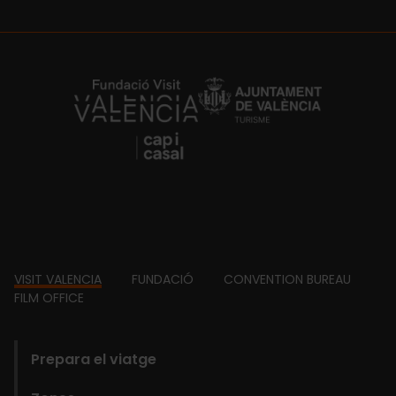
https://fundacion.visitvalencia.com/
Footer
VISIT VALENCIA
FUNDACIÓ
CONVENTION BUREAU
FILM OFFICE
domains
Prepara el viatge