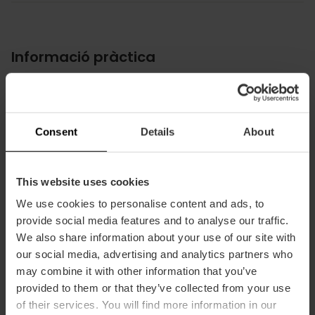
Informació pràctica
Horari d'obertura
Dilluns, Dimecres, Dijous, Divendres, Dissabte,
Diumenge
Consent
Details
About
10:00 - 21:00
Dies de tancament
Dimarts
This website uses cookies
Horari
We use cookies to personalise content and ads, to
Tancat del 31 de desembre a febrer de 2024
provide social media features and to analyse our traffic.
We also share information about your use of our site with
Dilluns i dimarts: tancat
our social media, advertising and analytics partners who
L’última entrada al centre s’efectuarà 15 minuts
may combine it with other information that you’ve
abans del tancamen
provided to them or that they’ve collected from your use
Tickets
of their services. You will find more information in our