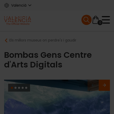
Skip
Valencià
to
main
Mobile menu ex
content
0
Main
Breadcrumb
Els millors museus on perdre's i gaudir
navigation
Bombas Gens Centre
d'Arts Digitals