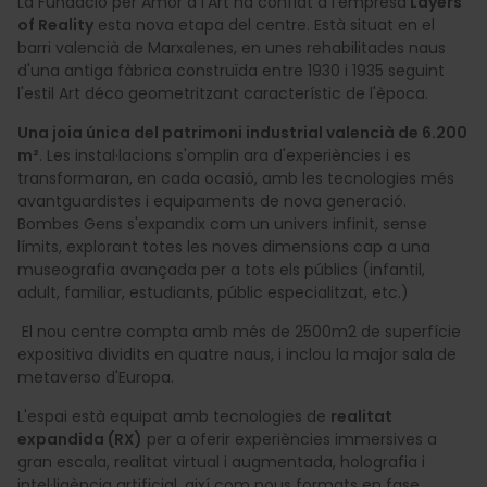
La Fundació per Amor a l'Art ha confiat a l'empresa
Layers
of Reality
esta nova etapa del centre. Està situat en el
barri valencià de Marxalenes, en unes rehabilitades naus
d'una antiga fàbrica construïda entre 1930 i 1935 seguint
l'estil Art déco geometritzant característic de l'època.
Una joia única del patrimoni industrial valencià de 6.200
m²
. Les instal·lacions s'omplin ara d'experiències i es
transformaran, en cada ocasió, amb les tecnologies més
avantguardistes i equipaments de nova generació.
Bombes Gens s'expandix com un univers infinit, sense
límits, explorant totes les noves dimensions cap a una
museografia avançada per a tots els públics (infantil,
adult, familiar, estudiants, públic especialitzat, etc.)
El nou centre compta amb més de 2500m2 de superfície
expositiva dividits en quatre naus, i inclou la major sala de
metaverso d'Europa.
L'espai està equipat amb tecnologies de
realitat
expandida (RX)
per a oferir experiències immersives a
gran escala, realitat virtual i augmentada, holografia i
intel·ligència artificial, així com nous formats en fase