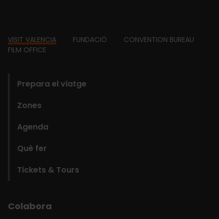
Footer
VISIT VALENCIA
FUNDACIÓ
CONVENTION BUREAU
FILM OFFICE
domains
Prepara el viatge
Zones
Agenda
Què fer
Tickets & Tours
Colabora