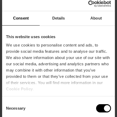
Consent
Details
About
This website uses cookies
We use cookies to personalise content and ads, to
provide social media features and to analyse our traffic.
We also share information about your use of our site with
our social media, advertising and analytics partners who
may combine it with other information that you’ve
Centres Comercials
provided to them or that they’ve collected from your use
of their services. You will find more information in our
Cookie Policy
.
Consent
Necessary
Selection