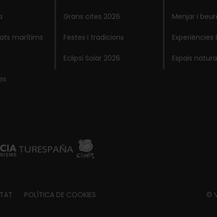
a
Grans cites 2026
Menjar i beur
lats marítims
Festes i tradicions
Experiències 
Eclipsi Solar 2026
Espais natura
es
ITAT
POLÍTICA DE COOKIES
© V