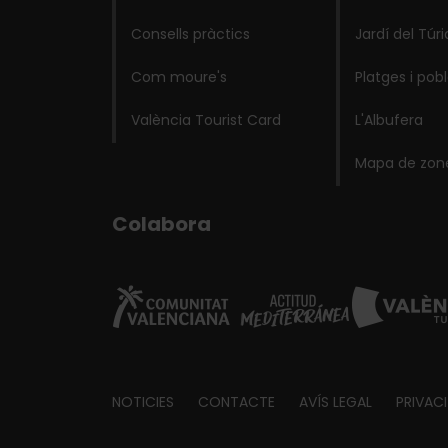
Consells pràctics
Jardí del Túri
Com moure's
Platges i pob
València Tourist Card
L'Albufera
Mapa de zon
Colabora
Footer
NOTICIES
CONTACTE
AVÍS LEGAL
PRIVAC