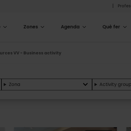
Pr
Profes
he
e
Zones
Agenda
Què fer
me
ion
rces VV - Business activity
Zona
Activity grou