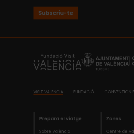
Subscriu-te
https://fundacion.visitvalencia.com/
Footer
VISIT VALENCIA
FUNDACIÓ
CONVENTION 
domains
Prepara el viatge
Zones
Sobre València
Centre de Va