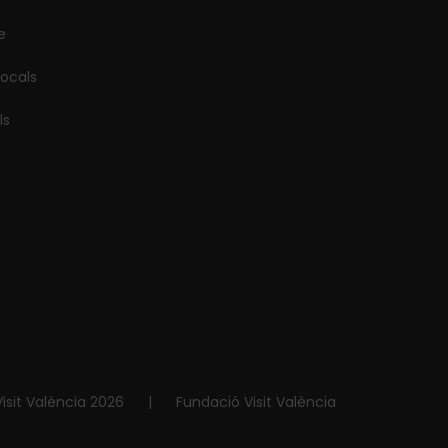
e
locals
ls
isit València 2026
|
Fundació Visit València