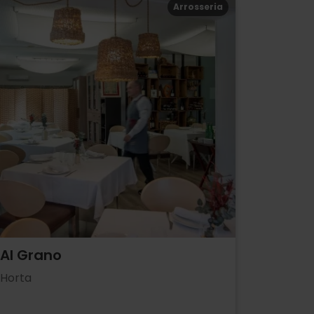
Arrosseria
Al Grano
Horta