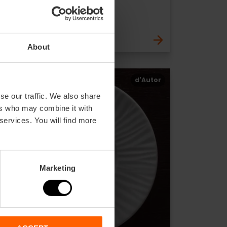
Alegal
Ciutat de les Arts i Alameda
About
d'Autor
se our traffic. We also share
ers who may combine it with
 services. You will find more
Marketing