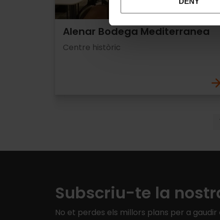
DENY
Alenar Bodega Mediterranea
Centre històric
Pagination
Subscriu-te la nostr
No et perdes els millors plans per a gaudir