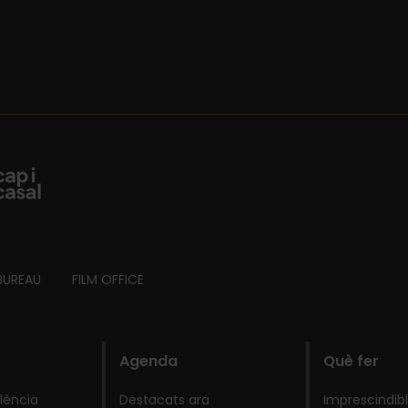
BUREAU
FILM OFFICE
Agenda
Què fer
lència
Destacats ara
Imprescindib