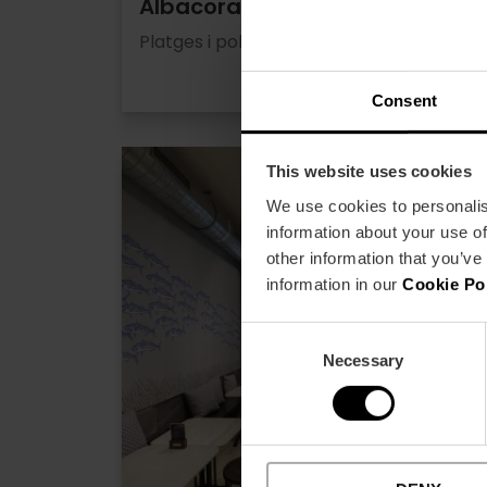
Albacora
Platges i poblats marítims
Consent
This website uses cookies
Mediterrània
We use cookies to personalis
information about your use of
other information that you’ve
information in our
Cookie Po
Consent
Necessary
Selection