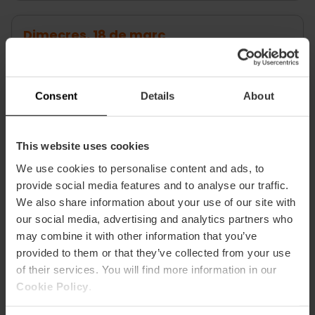
Dimecres, 18 de març
Consent
Details
About
OFRENA – CARRER DE LA PAU
This website uses cookies
15:30 h.: Quatre Carreres
We use cookies to personalise content and ads, to
provide social media features and to analyse our traffic.
17:10 h: Benimamet-Burjassot-Beniferri
We also share information about your use of our site with
our social media, advertising and analytics partners who
19:10 h.: Pla del Remei-Gran Vía
may combine it with other information that you’ve
provided to them or that they’ve collected from your use
20:40 h.: Malvarrosa-Cabañal-Beteró
of their services. You will find more information in our
Cookie Policy
.
21:55 h.: Algirós