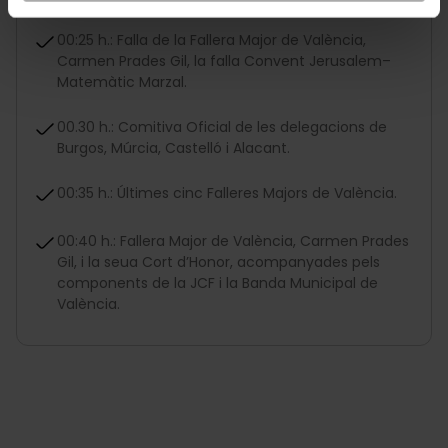
00:25 h.: Falla de la Fallera Major de València,
Carmen Prades Gil, la falla Convent Jerusalem–
Matemàtic Marzal.
00.30 h.: Comitiva Oficial de les delegacions de
Burgos, Múrcia, Castelló i Alacant.
00:35 h.: Últimes cinc Falleres Majors de València.
00:40 h.: Fallera Major de València, Carmen Prades
Gil, i la seua Cort d’Honor, acompanyades pels
components de la JCF i la Banda Municipal de
València.