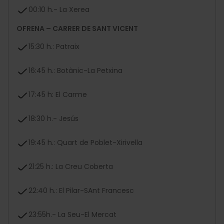
00:10 h.- La Xerea
OFRENA – CARRER DE SANT VICENT
15:30 h.: Patraix
16:45 h.: Botànic-La Petxina
17:45 h: El Carme
18:30 h.- Jesús
19:45 h.: Quart de Poblet-Xirivella
21:25 h.: La Creu Coberta
22:40 h.: El Pilar-SAnt Francesc
23:55h.- La Seu-El Mercat