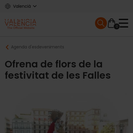
Skip
Valencià
to
main
Mobile menu ex
content
0
Main
Breadcrumb
Agenda d'esdeveniments
navigation
Ofrena de flors de la
festivitat de les Falles