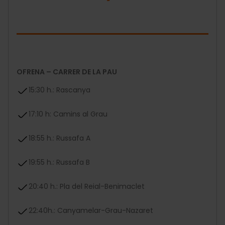
OFRENA – CARRER DE LA PAU
15:30 h.: Rascanya
17:10 h: Camins al Grau
18:55 h.: Russafa A
19:55 h.: Russafa B
20:40 h.: Pla del Reial-Benimaclet
22:40h.: Canyamelar-Grau-Nazaret