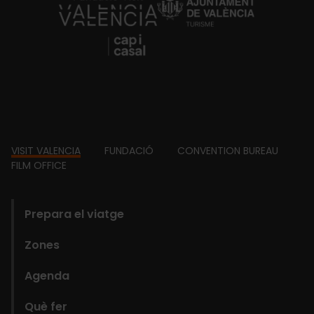
https://fundacion.visitvalencia.com/
Footer
VISIT VALENCIA
FUNDACIÓ
CONVENTION BUREAU
FILM OFFICE
domains
Prepara el viatge
Zones
Agenda
Què fer