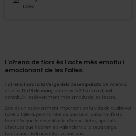
falles
L'ofrena de flors és l'acte més emotiu i
emocionant de les Falles.
L'
ofrena floral a la Verge dels Desemparats
de València
els dies
17 i 18 de març
, entre les 15.30 h i la mitjanit,
constituïx l'esdeveniment més emotiu de les festes.
Este és un esdeveniment important en la vida de qualsevol
faller o fallera, però també de qualsevol persona d'esta
terra. I és que la devoció a la «Geperudeta», apel·latiu
afectuós que li donen els valencians a la seua verge,
forma part de la identitat valenciana.