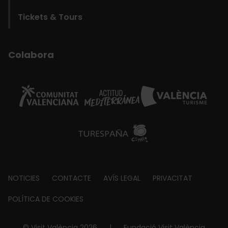
Tickets & Tours
Colabora
Footer
NOTICIES
CONTACTE
AVÍS LEGAL
PRIVACITAT
about
POLÍTICA DE COOKIES
© Visit València 2026
|
Fundació Visit València