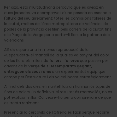
Per això, esta multitudinària cercavila que es dividix en
dues jornades, va acompanyat d'una posada en escena a
l'altura del seu arrelament: totes les comissions falleres de
la ciutat, moltes de l'àrea metropolitana de València i de
pobles de la província desfilen pels carrers de la ciutat fins
a la Plaça de la Verge per a portar-li flors a la patrona dels
valencians.
Allí els espera una immensa reproducció de la
«Geperudeta» el mantell de la qual es va tenyint del color
de les flors; els milers de
fallers i falleres
que passen per
davant de la
Verge dels Desemparats gegant,
entreguen
els seus rams
a un experimentat equip que
grimpa per l'estructura i els va col·locant estratègicament.
Al final dels dos dies, el mantell lluïx un harmoniós tapís de
flors de colors. En definitiva, el resultat és meravellós, no es
pot explicar millor. Cal veure-ho per a comprendre de què
es tracta realment.
Presenciar la cercavila de l'Ofrena és fàcil perquè recorre