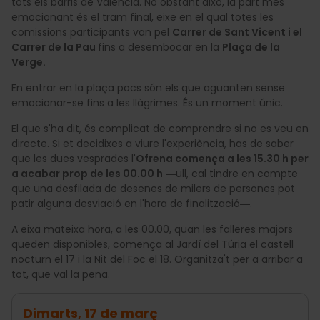
tots els barris de València. No obstant això, la part més
emocionant és el tram final, eixe en el qual totes les
comissions participants van pel
Carrer de Sant Vicent i el
Carrer de la Pau
fins a desembocar en la
Plaça de la
Verge.
En entrar en la plaça pocs són els que aguanten sense
emocionar-se fins a les llàgrimes. És un moment únic.
El que s'ha dit, és complicat de comprendre si no es veu en
directe. Si et decidixes a viure l'experiència, has de saber
que les dues vesprades l'
Ofrena comença a les 15.30 h per
a acabar prop de les 00.00 h
―ull, cal tindre en compte
que una desfilada de desenes de milers de persones pot
patir alguna desviació en l'hora de finalització―.
A eixa mateixa hora, a les 00.00, quan les falleres majors
queden disponibles, comença al Jardí del Túria el castell
nocturn el 17 i la Nit del Foc el 18. Organitza't per a arribar a
tot, que val la pena.
Dimarts, 17 de març