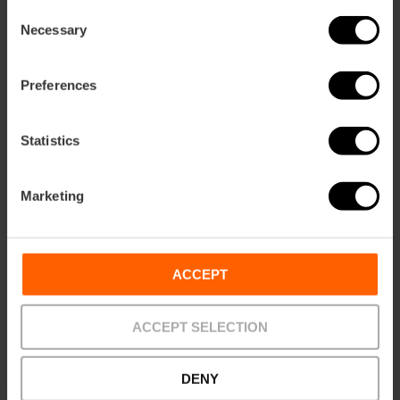
Consent
22:55 h.: Poblats al Sud
Necessary
Selection
OFRENA – CARRER DE SANT VICENT
Preferences
15:30 h.: Benicalap
16:45 h.: Campanar
Statistics
18:00 h.: La Roqueta-Arrancapins
Marketing
19:30 h.: Olivereta
21:15 h: Zaidia
ACCEPT
22:50 h.: Mislata
ACCEPT SELECTION
00.05 h.: Cases Regionals.
DENY
00:15 h.: Entitats convidades.