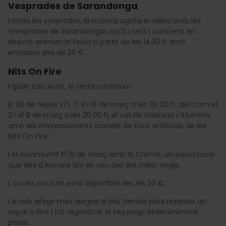
Vesprades de Sarandonga
I totes les vesprades, la música agafa el relleu amb les
«Vesprades de Sarandonga», on DJ sets i concerts en
directe animen la festa a partir de les 14.30 h amb
entrades des de 20 €.
Nits On Fire
I quan cau la nit, la festa continua!
El 28 de febrer i l'1, 7, 8 i 15 de març a les 00.00 h, així com el
2 i el 9 de març a les 20.00 h, el cel de València s'il·lumina
amb els impressionants castells de focs artificials de les
Nits On Fire.
I el súmmum? El 19 de març amb la Cremà, un espectacle
que des d'Atenea Sky es veu des del millor angle.
L'accés nocturn està disponible des de 20 €.
I si vols afegir més alegria al pla, també pots reservar un
sopar o fins i tot organitzar el teu propi esdeveniment
privat.