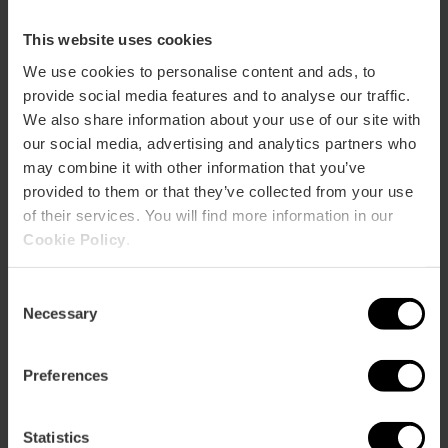
Concerts al Loco Club,
This website uses cookies
la sala més eclèctica
de València
We use cookies to personalise content and ads, to
provide social media features and to analyse our traffic.
We also share information about your use of our site with
our social media, advertising and analytics partners who
07/08/2026 - 07/08/2026
may combine it with other information that you’ve
provided to them or that they’ve collected from your use
of their services. You will find more information in our
El Ballet de Kíev torna
Cookie Policy
.
al Teatre Olympia
amb el «El llac dels
Consent
cignes».
Necessary
Selection
03/08/2026 - 08/08/2026
Preferences
Statistics