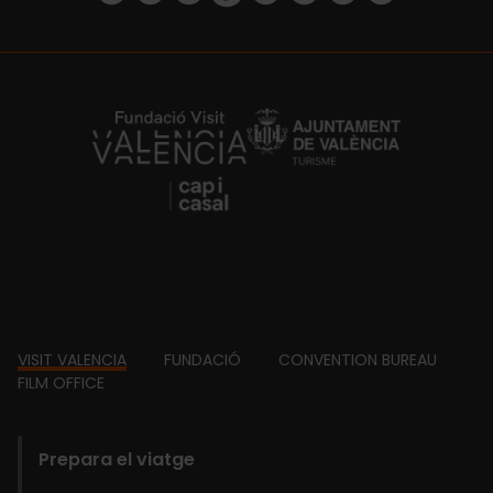
https://fundacion.visitvalencia.com/
Footer
VISIT VALENCIA
FUNDACIÓ
CONVENTION BUREAU
FILM OFFICE
domains
Prepara el viatge