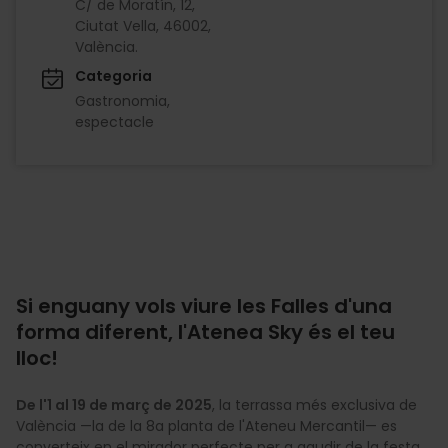
C/ de Moratín, 12,
Ciutat Vella, 46002,
València.
Categoria
Gastronomia
espectacle
Si enguany vols viure les Falles d'una
forma diferent, l'Atenea Sky és el teu
lloc!
De l'1 al 19 de març de 2025
, la terrassa més exclusiva de
València —la de la 8a planta de l'Ateneu Mercantil— es
converteix en el mirador perfecte per a gaudir de la festa