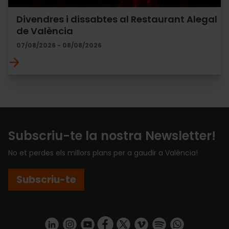
Divendres i dissabtes al Restaurant Alegal
de València
07/08/2026 - 08/08/2026
Subscriu-te la nostra Newsletter!
No et perdes els millors plans per a gaudir a València!
Subscriu-te
https://www.linkedin.com/company/turismo-valencia/mycompany/
https://www.instagram.com/visit_valencia/
https://www.youtube.com/user/Turisvale
https://www.facebook.com/turismov
https://twitter.com/Valenciatu
https://vimeo.com/visitva
https://open.spotif
https://api.whatsapp.com/se