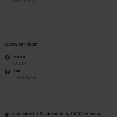
Des de 20 €.
Com arribar
Metro
L3,
L5,
L9
Bus
4,
10,
31,
32,
71,
81
C. de Moratín, 12, Ciutat Vella, 46002 Valencia,