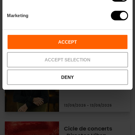
Festival «So de
València»
Marketing
08/08/2026 - 08/08/2026
ACCEPT
ACCEPT SELECTION
Concerts de música
simfònica a Les Arts
DENY
13/09/2026 - 13/09/2026
Cicle de concerts