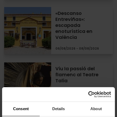
«Descanso
Entreviñas»:
escapada
enoturística en
València
06/08/2026 - 08/08/2026
Viu la passió del
flamenc al Teatre
Talia
06/08/2026 - 06/08/2026
Consent
Details
About