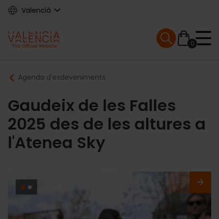
Skip
Valencià
to
main
Mobile menu ex
content
0
Main
Breadcrumb
Agenda d'esdeveniments
navigation
Gaudeix de les Falles
2025 des de les altures a
l'Atenea Sky