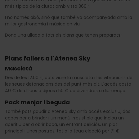
més típica de la ciutat amb vista 360°.
I no només això, sinó que també va acompanyada amb la
millor gastronomia i música en viu.
Dona una ullada a tots els plans que tenen preparats!
Plans fallers a l'Atenea Sky
Mascletà
Des de les 12.00 h, pots viure la mascletà i les vibracions de
les seues detonacions des del punt més alt. L'accés costa
40 € de dilluns a dijous i 50 € de divendres a diumenge.
Pack menjar i beguda
També pots gaudir d'Atenea Sky amb accés exclusiu, dos
copes per a brindar i un menú irresistible que inclou un
aperitiu per a obrir boca, un entrant deliciós, un plat
principal i unes postres, tot a la teua elecció per 71 €.