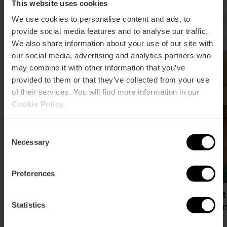
This website uses cookies
We use cookies to personalise content and ads, to
provide social media features and to analyse our traffic.
We also share information about your use of our site with
our social media, advertising and analytics partners who
may combine it with other information that you’ve
provided to them or that they’ve collected from your use
of their services. You will find more information in our
Cookie Policy
.
Consent
Necessary
Selection
Preferences
Muévete por València reduciendo
Pract
emisiones
Valè
Statistics