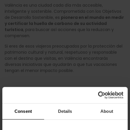
València es una ciudad cada día más accesible,
inteligente y sostenible. Comprometida con los Objetivos
de Desarrollo Sostenible, es
pionera en el mundo en medir
y certificar la huella de carbono de su actividad
turística
, para buscar así acciones que la reduzcan y
compensen.
Si eres de esos viajeros preocupados por la protección del
patrimonio cultural y natural, respetuoso y responsable
con el destino que visitas, en València encontrarás
diversas iniciativas que ayudarán a que tus vacaciones
tengan el menor impacto posible.
Consent
Details
About
¡Descubre la ciudad cuidando el
planeta!