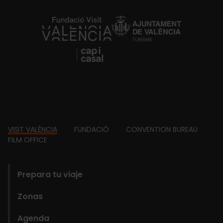
https://fundacion.visitvalencia.com/
Footer
VISIT VALÈNCIA
FUNDACIÓ
CONVENTION BUREAU
FILM OFFICE
domains
Prepara tu viaje
Zonas
Agenda