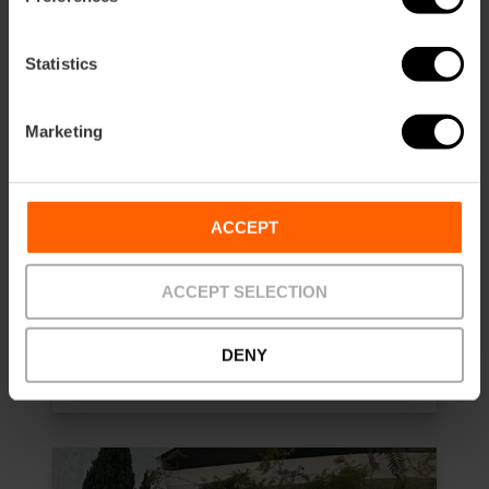
Statistics
Marketing
ACCEPT
Valencia Tourist Card de 72 horas
y Entrada al Oceanogràfic
ACCEPT SELECTION
4.9
- 510 opiniones
DENY
65,75 €
Desde
73,05 €