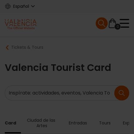
Skip
Español
to
main
Mobile menu ex
content
0
Main
Breadcrumb
Tickets & Tours
navigation
Valencia Tourist Card
Buscar
Ciudad de las 
ia Card
Entradas
Tours
Exper
Artes