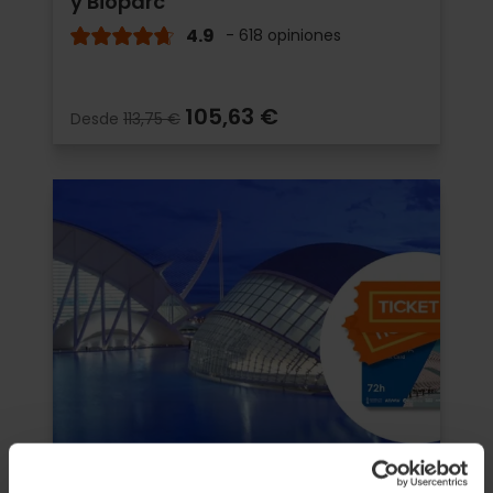
y Bioparc
4.9
- 618 opiniones
105,63 €
Desde
113,75 €