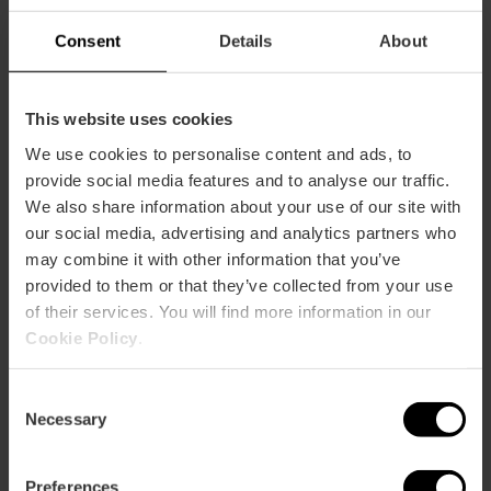
Consent
Details
About
Valencia Tourist Card de 72 horas
This website uses cookies
y Entrada al Oceanogràfic, Museo
de las Ciencias y Hemisfèric
We use cookies to personalise content and ads, to
provide social media features and to analyse our traffic.
4.9
- 920 opiniones
We also share information about your use of our site with
our social media, advertising and analytics partners who
73,13 €
may combine it with other information that you’ve
Desde
81,25 €
provided to them or that they’ve collected from your use
of their services. You will find more information in our
Cookie Policy
.
Consent
Necessary
Selection
Preferences