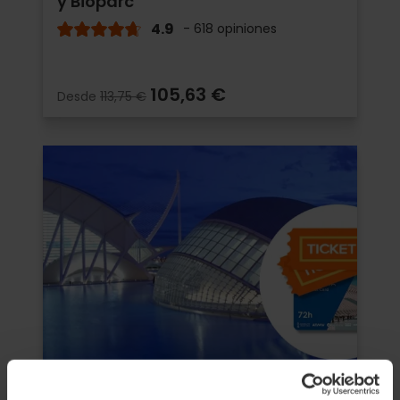
y Bioparc
4.9
- 618 opiniones
105,63 €
Desde
113,75 €