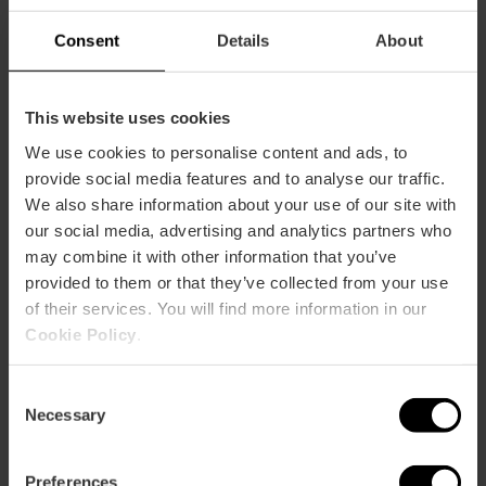
Consent
Details
About
Valencia Tourist Card de 72 horas
This website uses cookies
y Entrada al Oceanogràfic, Museo
de las Ciencias y Hemisfèric
We use cookies to personalise content and ads, to
provide social media features and to analyse our traffic.
4.9
- 921 opiniones
We also share information about your use of our site with
our social media, advertising and analytics partners who
73,13 €
may combine it with other information that you’ve
Desde
81,25 €
provided to them or that they’ve collected from your use
of their services. You will find more information in our
Cookie Policy
.
Consent
Necessary
Selection
Preferences