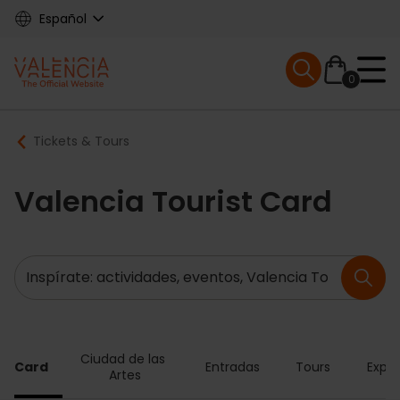
Skip
Español
to
main
Mobile menu ex
content
0
Main
Breadcrumb
Tickets & Tours
navigation
Valencia Tourist Card
Buscar
Ciudad de las 
ia Card
Entradas
Tours
Exper
Artes