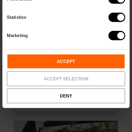
Statistics
Marketing
ACCEPT
Valencia Tourist Card de 72 horas
y Entrada al Oceanogràfic
ACCEPT SELECTION
4.9
- 510 opiniones
DENY
65,75 €
Desde
73,05 €