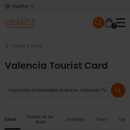
Skip
Español
to
main
Mobile menu ex
content
0
Main
Breadcrumb
Tickets & Tours
navigation
Valencia Tourist Card
Buscar
Ciudad de las 
ia Card
Entradas
Tours
Exper
Artes