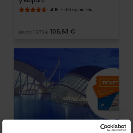
y Bioparc
4.9
- 616 opiniones
105,63 €
Desde
113,75 €