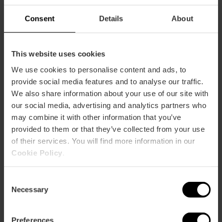
Consent
Details
About
Valencia Tourist Card de 72 horas
This website uses cookies
y Entrada al Oceanogràfic, Museo
de las Ciencias y Hemisfèric
We use cookies to personalise content and ads, to
provide social media features and to analyse our traffic.
4.9
- 918 opiniones
We also share information about your use of our site with
our social media, advertising and analytics partners who
73,13 €
may combine it with other information that you’ve
Desde
81,25 €
provided to them or that they’ve collected from your use
of their services. You will find more information in our
Cookie Policy
.
Consent
Necessary
Selection
Preferences