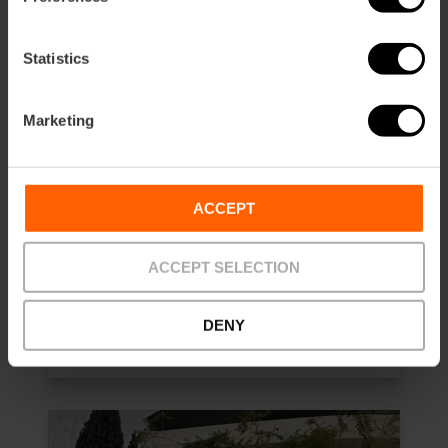
Statistics
Marketing
ACCEPT
Valencia Tourist Card de 72 horas
y Entrada al Oceanogràfic
ACCEPT SELECTION
4.9
- 509 opiniones
DENY
65,75 €
Desde
73,05 €