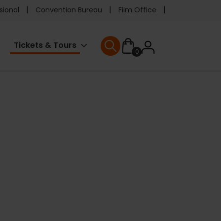
e
sional
Convention Bureau
Film Office
ader
User
Tickets & Tours
0
enu
User menu
accoun
menu