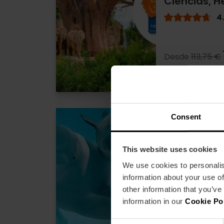
Ciencias, H
4
Desde
113,75 €
Consent
Valencia To
horas y Ent
Oceanogràf
This website uses cookies
4
We use cookies to personalis
information about your use of
other information that you’ve
Desde
73,05 €
information in our
Cookie Po