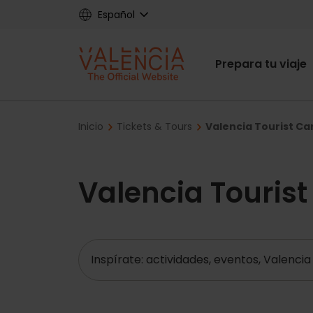
Skip
Español
to
main
Main
content
Prepara tu viaje
navigat
Breadcrumb
Inicio
Tickets & Tours
Valencia Tourist Car
Valencia Tourist
Buscar