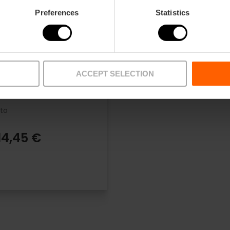
Preferences
Statistics
encia Tourist Card
 horas
ACCEPT SELECTION
.9
- 6 opiniones
to
14,45 €