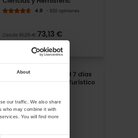
Ciencias y Hemisfèric
4.9
- 920 opiniones
73,13 €
Desde
81,25 €
About
Valencia Tourist Card 7 días
sin transporte + Bus Turístico
24 horas
5
- 2 opiniones
se our traffic. We also share
ers who may combine it with
 services. You will find more
37,00 €
Desde
41,00 €