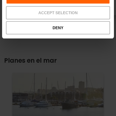
4 We’re Smart Green Guide
ACCEPT SELECTION
DENY
Planes en el mar