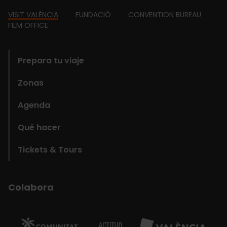
Footer
VISIT VALÈNCIA
FUNDACIÓ
CONVENTION BUREAU
FILM OFFICE
domains
Prepara tu viaje
Zonas
Agenda
Qué hacer
Tickets & Tours
Colabora