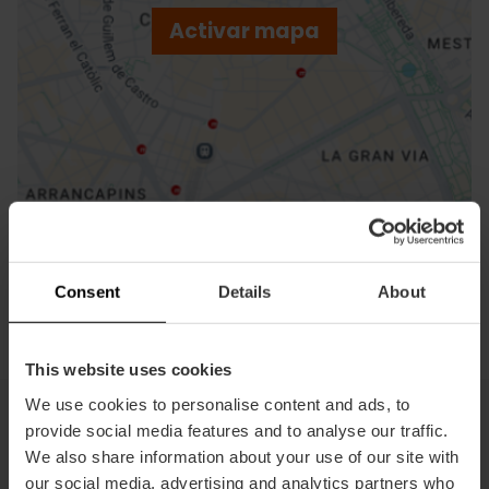
p
Activar mapa
r
ation
Cómo llegar
Consent
Details
About
This website uses cookies
We use cookies to personalise content and ads, to
provide social media features and to analyse our traffic.
We also share information about your use of our site with
Dónde comer en la Marina
our social media, advertising and analytics partners who