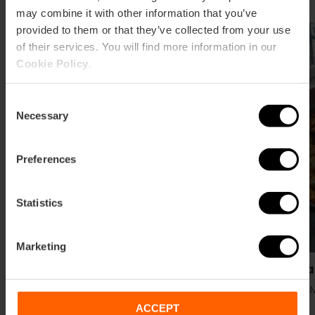
may combine it with other information that you’ve
provided to them or that they’ve collected from your use
Tapas
of their services. You will find more information in our
Cookie Policy
.
Consent
Necessary
Selection
Preferences
Statistics
Marketing
Bodega Casa Montaña
Casa 
Playa, Marina y Poblados marítimos
Playa, 
ACCEPT