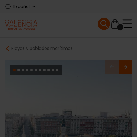
Skip
Español
to
main
Mobile menu ex
content
0
Main
Breadcrumb
Playas y poblados marítimos
navigation