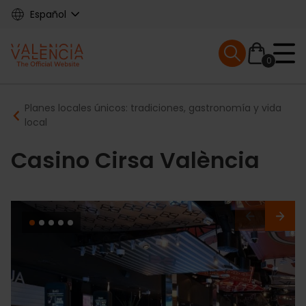
Skip
Español
to
main
Mobile menu ex
content
0
Main
Breadcrumb
Planes locales únicos: tradiciones, gastronomía y vida
navigation
local
Casino Cirsa València