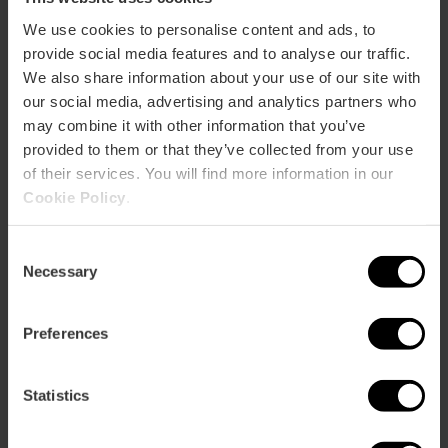
Metro
We use cookies to personalise content and ads, to
L1,
L2,
L4
provide social media features and to analyse our traffic.
Bus
We also share information about your use of our site with
62,
99
our social media, advertising and analytics partners who
may combine it with other information that you’ve
provided to them or that they’ve collected from your use
Avenida Cortes Valencianas, 59 46015 València
of their services. You will find more information in our
Cookie Policy
.
Consent
Necessary
Selection
Preferences
ose
ebar
Statistics
p
Activar mapa
r