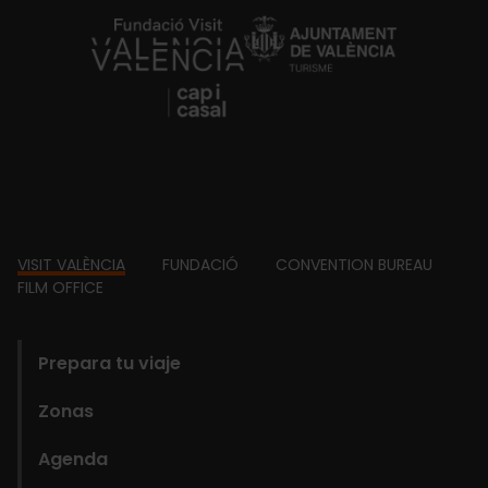
https://fundacion.visitvalencia.com/
Footer
VISIT VALÈNCIA
FUNDACIÓ
CONVENTION BUREAU
FILM OFFICE
domains
Prepara tu viaje
Zonas
Agenda