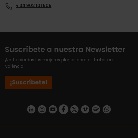
+ 34 902 101 505
Suscríbete a nuestra Newsletter
¡No te pierdas los mejores planes para disfrutar en
València!
¡Suscríbete!
https://www.linkedin.com/company/turismo-valencia/mycompany/
https://www.instagram.com/visit_valencia/
https://www.youtube.com/user/Turisvale
https://www.facebook.com/turismov
https://twitter.com/Valenciatu
https://vimeo.com/visitva
https://open.spotif
https://api.whatsapp.com/se