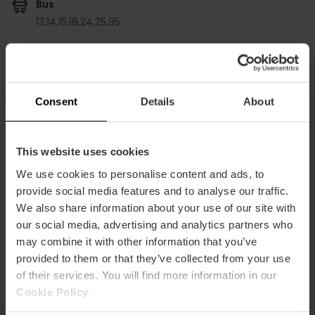
Bus
13,
14,
15,
18,
24,
25,
95
Plaza Monteolivete, 4, 46006, Valencia, España
Consent
Details
About
This website uses cookies
We use cookies to personalise content and ads, to
provide social media features and to analyse our traffic.
We also share information about your use of our site with
ose
our social media, advertising and analytics partners who
ebar
may combine it with other information that you’ve
p
provided to them or that they’ve collected from your use
Activar mapa
r
of their services. You will find more information in our
ation
Cookie Policy
.