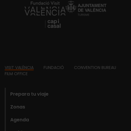
https://fundacion.visitvalencia.com/
Footer
VISIT VALÈNCIA
FUNDACIÓ
CONVENTION BUREAU
FILM OFFICE
domains
Prepara tu viaje
Zonas
Agenda