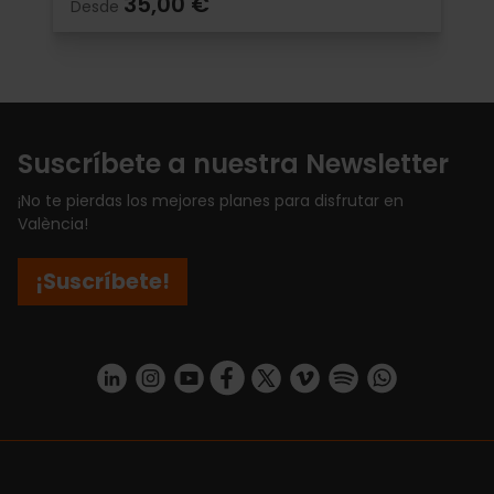
35,00 €
Desde
Suscríbete a nuestra Newsletter
¡No te pierdas los mejores planes para disfrutar en
València!
¡Suscríbete!
https://www.linkedin.com/company/turismo-valencia/mycompany/
https://www.instagram.com/visit_valencia/
https://www.youtube.com/user/Turisvale
https://www.facebook.com/turismov
https://twitter.com/Valenciatu
https://vimeo.com/visitva
https://open.spotif
https://api.whatsapp.com/se