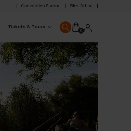
Pre
Convention Bureau
Film Office
header
User
Tickets & Tours
0
menu
User menu
accoun
menu