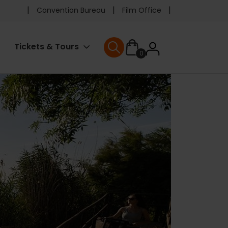
Pre
Convention Bureau
Film Office
header
User
Tickets & Tours
0
menu
User menu
accoun
menu