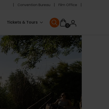
Pre
Convention Bureau
Film Office
header
User
Tickets & Tours
0
menu
User menu
accoun
menu