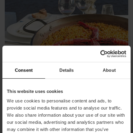
Consent
Details
About
This website uses cookies
We use cookies to personalise content and ads, to
Geniet van een paella aan de
provide social media features and to analyse our traffic.
Middellandse Zee
9 km aan tuinen in de oude bedding van de rivier, tussen
We also share information about your use of our site with
musea, bruggen en monumenten. Door Valencia fietsen
our social media, advertising and analytics partners who
Omdat de paella hier is uitgevonden, mag je Valencia niet
Mascletàs, monumenten vol vernuft, het bloemenoffer,
Vaar bij zonsondergang door l’Albufera en zie hoe de hemel
stelt je in staat de stad vanuit een heel ander perspectief
verlaten zonder de authentieke versie te hebben geproefd:
straatfeesten en buñuelos met chocolade bij het
samensmelt met het water in een uniek schouwspel. Het
may combine it with other information that you’ve
Gevestigd in een voormalig 17e-eeuws paleis, is het Centro