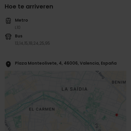
Hoe te arriveren
Metro
L10
Bus
13,
14,
15,
18,
24,
25,
95
Plaza Monteolivete, 4, 46006, Valencia, España
ose