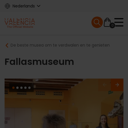
Skip
Nederlands
to
main
Mobile menu ex
content
0
Main
Breadcrumb
De beste musea om te verdwalen en te genieten
navigation
Fallasmuseum