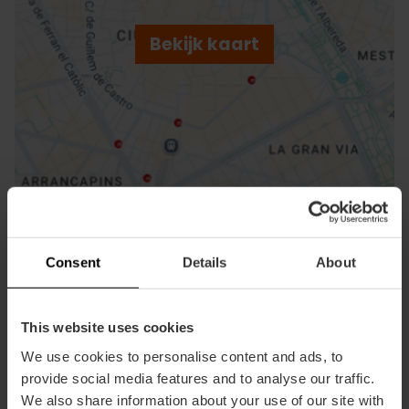
ebar
p
Bekijk kaart
r
ation
Routebeschrijving
Consent
Details
About
This website uses cookies
We use cookies to personalise content and ads, to
provide social media features and to analyse our traffic.
We also share information about your use of our site with
Contact