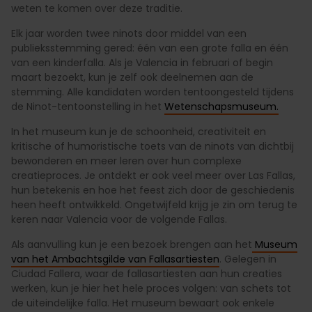
weten te komen over deze traditie.
Elk jaar worden twee ninots door middel van een
publieksstemming gered: één van een grote falla en één
van een kinderfalla. Als je Valencia in februari of begin
maart bezoekt, kun je zelf ook deelnemen aan de
stemming. Alle kandidaten worden tentoongesteld tijdens
de Ninot-tentoonstelling in het
Wetenschapsmuseum.
In het museum kun je de schoonheid, creativiteit en
kritische of humoristische toets van de ninots van dichtbij
bewonderen en meer leren over hun complexe
creatieproces. Je ontdekt er ook veel meer over Las Fallas,
hun betekenis en hoe het feest zich door de geschiedenis
heen heeft ontwikkeld. Ongetwijfeld krijg je zin om terug te
keren naar Valencia voor de volgende Fallas.
Als aanvulling kun je een bezoek brengen aan het
Museum
van het Ambachtsgilde van Fallasartiesten
. Gelegen in
Ciudad Fallera, waar de fallasartiesten aan hun creaties
werken, kun je hier het hele proces volgen: van schets tot
de uiteindelijke falla. Het museum bewaart ook enkele