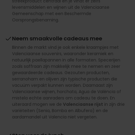
streekproduct centraal en je vindt er zelfs
levensmiddelen en wijnen uit de Valenciaanse
Gemeenschap met een Beschermde
Oorsprongsbenaming.
Neem smaakvolle cadeaus mee
Binnen de markt vind je ook enkele kraampjes met
Valenciaanse souvenirs, waaronder keramiek en
natuurlijk paellapannen in alle formaten. Specerijen
zoals saffraan zijn makkelijk mee te nemen en zeer
gewaardeerde cadeaus. Gezouten producten,
serranoham en olijven zijn typische producten die
vacuüm verpakt kunnen worden. Daarnaast zijn
Valenciaanse wijnen, horchata, Agua de València of
mistela echte aanraders om cadeau te doen. En
uiteraard mogen we de
Valenciaanse rijst
in zijn drie
variëteiten (Senia, Bomba en Albufera) en de
aardamandel uit Valencia niet vergeten.