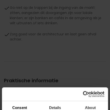
Ga niet op de trappen bij de ingang van de markt
zitten, aangezien dit doorgangen zijn voor lokale
klanten; er zijn banken en cafés in de omgeving als je
wilt uitrusten of iets drinken.
Zorg goed voor de architectuur en laat geen afval
achter.
Praktische informatie
Openingstijden
Maandag tot zaterdag
07:30 - 15:00
Consent
Details
About