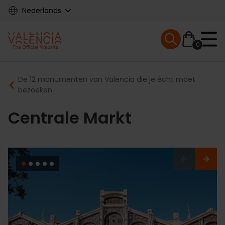
Skip
Nederlands
to
main
Mobile menu ex
content
0
Main
Breadcrumb
De 12 monumenten van Valencia die je écht moet
navigation
bezoeken
Centrale Markt