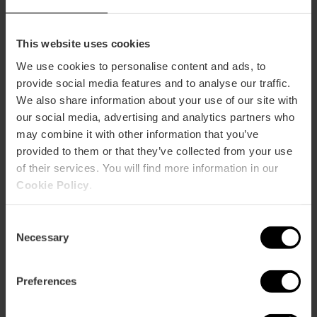
Sluitingsdagen
Zondag
Feestdagen
This website uses cookies
Nuttige informatie
We use cookies to personalise content and ads, to
Op zondagen, van 10.00 tot 13.00 uur, tussen Plaza
provide social media features and to analyse our traffic.
Ciudad de Brujas en Calle de las Calabazas, is er
We also share information about your use of our site with
een markt voor het ruilen van verzamelplaatjes
en het kopen en verkopen van antieke,
our social media, advertising and analytics partners who
verzamel- en handgemaakte voorwerpen. Je
may combine it with other information that you’ve
kunt er postzegels, munten, bankbiljetten,
provided to them or that they’ve collected from your use
ansichtkaarten, stripboeken, vinylplaten, kaarten,
of their services. You will find more information in our
boeken, keramiek... vinden.
Cookie Policy
.
Consent
Necessary
Selection
Preferences
Hoe te arriveren