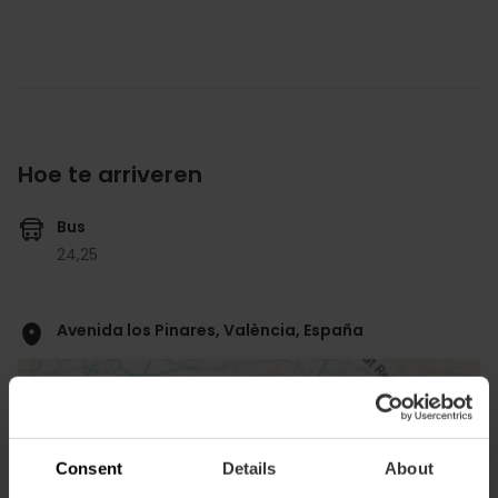
Hoe te arriveren
Bus
24,
25
Avenida los Pinares, València, España
Consent
Details
About