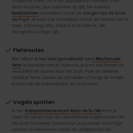
magische sfeer. Dit is het populairste moment voor
deze excursie, dus reserveer op tijd. De meeste
boottochten
vertrekken vanaf de
steiger van de Gola
de Pujol
. Je kunt ook vertrekken vanuit de havens van El
Saler, Catarroja, Silla, Sollana en El Palmar, die
doorgaans rustiger zijn.
Fietsroutes
Niet alleen
is het heel gemakkelijk om
L’Albufera per
fiets
te bereiken vanuit Valencia, je kunt ook kiezen uit
verschillende routes door het park. Voel de zeebries
terwijl je fietst tussen de rijstvelden of langs de smalle
kuststrook die bekendstaat als La Devesa.
Vogels spotten
In het
Interpretatiecentrum Racó de la Olla
kom je
meer te weten over de verschillende vogelsoorten die
het park bezoeken. Daarna kun je proberen sommige
soorten te herkennen vanaf de uitkijkpunten en