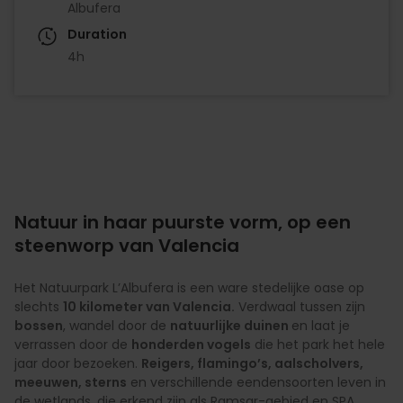
Albufera
Duration
4h
Natuur in haar puurste vorm, op een
steenworp van Valencia
Het Natuurpark L’Albufera is een ware stedelijke oase op
slechts
10 kilometer van Valencia.
Verdwaal tussen zijn
bossen
, wandel door de
natuurlijke duinen
en laat je
verrassen door de
honderden vogels
die het park het hele
jaar door bezoeken.
Reigers, flamingo’s, aalscholvers,
meeuwen, sterns
en verschillende eendensoorten leven in
de wetlands, die erkend zijn als Ramsar-gebied en SPA