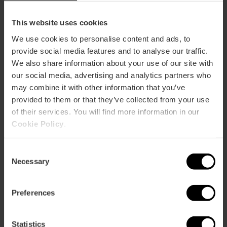
This website uses cookies
ose
We use cookies to personalise content and ads, to
ebar
p
provide social media features and to analyse our traffic.
We also share information about your use of our site with
Bekijk kaart
r
our social media, advertising and analytics partners who
ation
may combine it with other information that you’ve
provided to them or that they’ve collected from your use
of their services. You will find more information in our
Cookie Policy
.
Routebeschrijving
Consent
Necessary
Selection
Preferences
Statistics