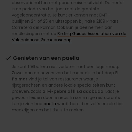
observatiehutten met panoramisch uitzicht. De herfst
is de periode van het jaar met de grootste
vogelconcentratie. Je kunt er komen met EMT-
buslijnen 24 of 25 en uitstappen bij halte 2169 Pinars –
Carretera del Palmar. Ook kun je deelnemen aan
rondleidingen met de
Birding Guides Association van de
Valenciaanse Gemeenschap
.
Genieten van een paella
Je kunt L’Albufera niet verlaten met een lege maag.
Zowel aan de oevers van het meer als in het dorp
El
Palmar
vind je tal van restaurants waar je
rijstgerechten en andere lokale specialiteiten kunt
proeven, zoals
all-i-pebre of llisa adobada
. Laat je
gewoon leiden door je neus. In sommige restaurants
kun je zien hoe
paella
wordt bereid en zelfs enkele tips
meekrijgen om het thuis te maken.