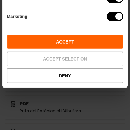
Marketing
Documenten
ACCEPT
PDF
Mapa | Map Albufera
ACCEPT SELECTION
PDF
DENY
Tancat de la pipa
PDF
Ruta del Botánico el L'Albufera