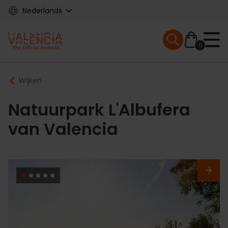
Skip
Nederlands
to
main
Mobile menu ex
content
0
Main
Breadcrumb
Wijken
navigation
Natuurpark L'Albufera
van Valencia