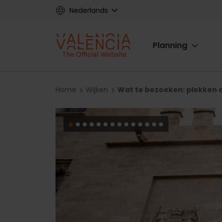
Skip
Nederlands
to
main
Main
content
Planning
navigat
Breadcrumb
Home
Wijken
Wat te bezoeken: plekken 