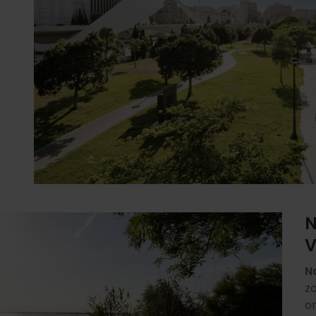
N
V
N
z
on