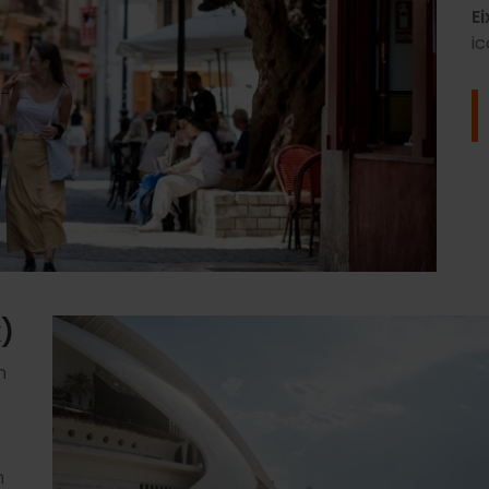
E
ic
k)
n
n