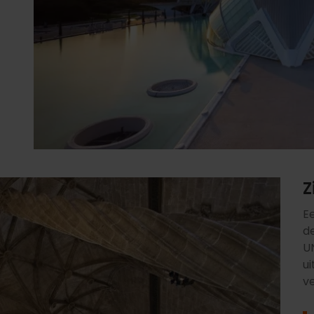
Z
E
de
U
u
v