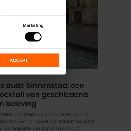
Marketing
ACCEPT
e oude binnenstad: een
ocktail van geschiedenis
n beleving
ntdek een stad van contrasten: van het
iddeleeuwse erfgoed van
Ciutat Vella
tot
e kosmopolitische dynamiek van de