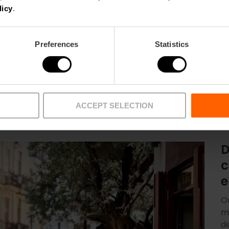
licy
.
Preferences
Statistics
ACCEPT SELECTION
D
c
e
O
m
d