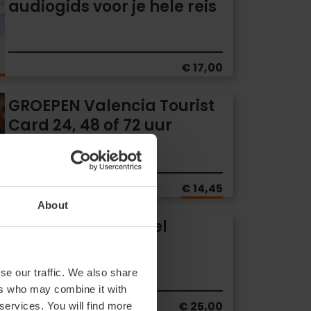
audiogids voor je hele reis
€ 17,00
GROEPEN Valencia Tourist
Card 24, 48 of 72 uur
Vanaf
€ 17,00
€ 14,45
About
Inleiding tot paddel
surfen
se our traffic. We also share
ers who may combine it with
€ 25,00
 services. You will find more