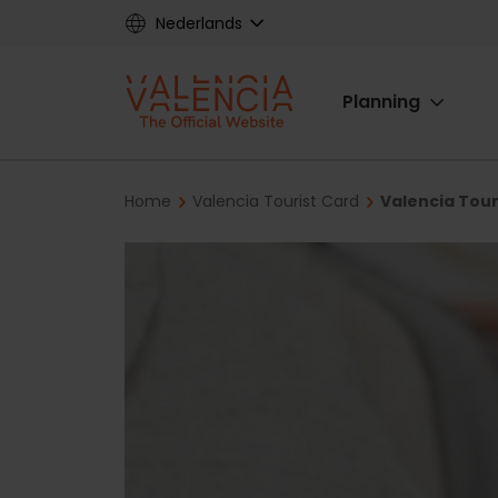
Skip
Nederlands
to
main
Main
content
Planning
navigat
Breadcrumb
Home
Valencia Tourist Card
Valencia Tour