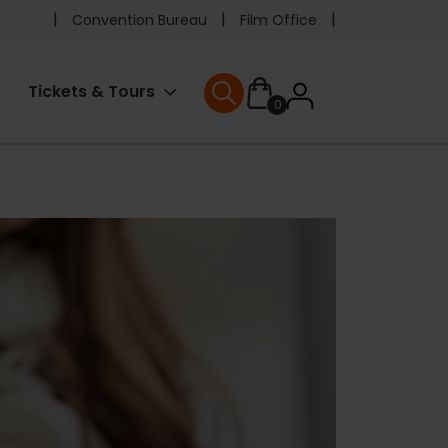
Pre
Convention Bureau
Film Office
header
User
Tickets & Tours
0
menu
User menu
accoun
menu