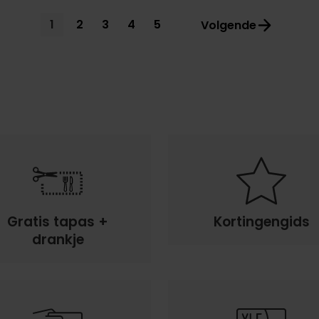
Current
1
Page
2
Page
3
Page
4
Page
5
Volgende
page
Gratis tapas +
Kortingengids
drankje