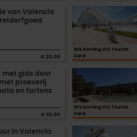
Valencia
Entreekaart
ie van Valencia
voor
erelderfgoed
het
volledige
complex
van
10% Korting VLC Tourist
de
Card
€ 20,00
Stad
van
Fietstocht
t met gids door
Kunsten
van
met proeverij
en
de
ata en fartons
Wetenschappen
Oude
Stad
10% Korting VLC Tourist
naar
Card
€ 35,00
Moderne
Architectuur
Fietsverhuur
uur in Valencia
met