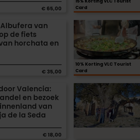
15% Korting VLC Tourist
Card
€ 65,00
Beleef
 Albufera van
de
op de fiets
Paella
 van horchata en
Experience:
leer
koken
10% Korting VLC Tourist
zoals
Card
€ 35,00
wij
Dagelijkse
 door Valencia:
excursie
handel en bezoek
naar
binnenland van
Peñíscola
ja de la Seda
en
Sant
Mateu
€ 18,00
vanaf