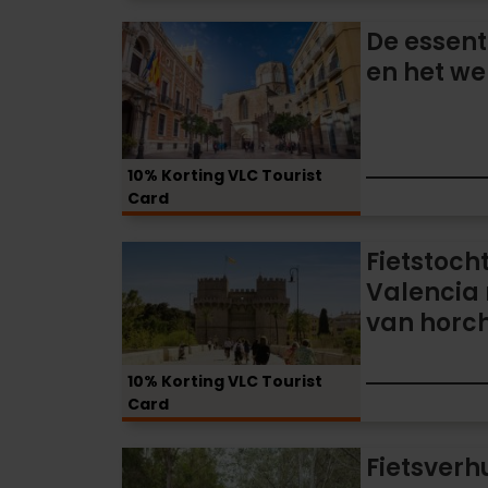
aan
De
De essent
het
essentie
en het w
binnenland
van
van
Valencia
de
en
de
het
10% Korting VLC Tourist
Lonja
werelderfgoed
Card
de
la
Fietstocht
Fietstoch
Seda
met
Valencia 
gids
van horch
door
Valencia
10% Korting VLC Tourist
met
Card
proeverij
van
Fietsverhuur
Fietsverh
horchata
in