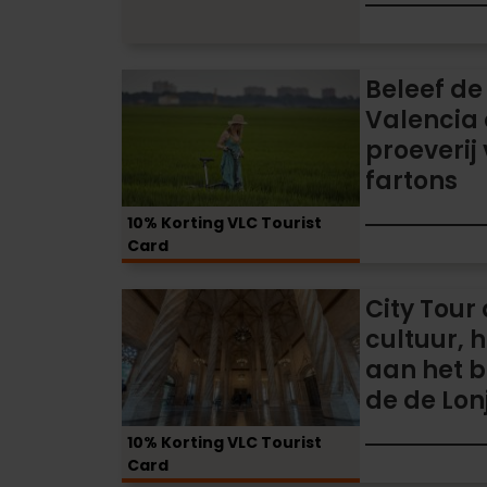
all-
terrain
voertuig,
Beleef
Beleef de
inclusief
de
Valencia 
een
Albufera
boottochtje
proeverij
van
door
fartons
Valencia
l'Albufera
op
10% Korting VLC Tourist
de
Card
fiets
proeverij
City
City Tour
van
Tour
cultuur, 
horchata
door
aan het 
en
Valencia:
fartons
de de Lon
cultuur,
handel
10% Korting VLC Tourist
en
Card
bezoek