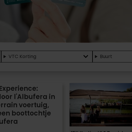
VTC Korting
Buurt
Albufera
Experience:
Toeristenbus
oor l'Albufera in
rrain voertuig,
 een boottochtje
bufera