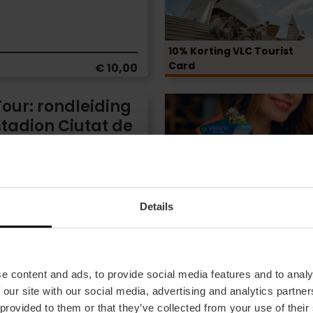
audiogids
voor
je
10% Korting VLC Tourist
hele
Card
€ 10,00
reis
GROEPEN
our: rondleiding
Valencia
stadion Ciutat de
Tourist
 van Levante UD
Card
24,
48
15% Korting
€ 12,00
of
Details
72
Inleiding
 excursie naar
uur
tot
en L'Albufera
paddel
surfen
e content and ads, to provide social media features and to analy
10% Korting VLC Tourist
 our site with our social media, advertising and analytics partn
Card
€ 35,00
 provided to them or that they’ve collected from your use of their