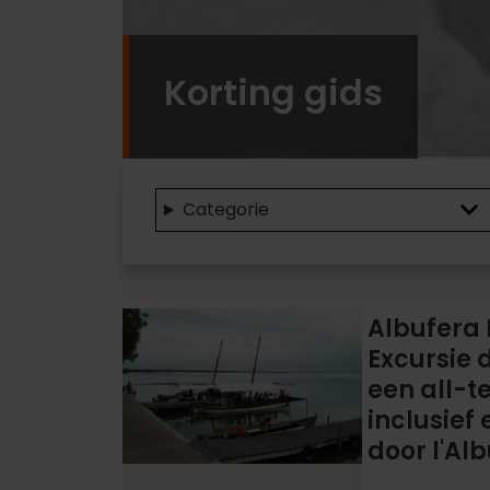
Korting gids
Categorie
Albufera
Albufera 
Experience:
Excursie d
Excursie
een all-te
door
inclusief
l'Albufera
door l'Al
in
een