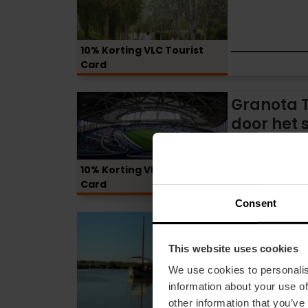
en
Valencia
fartons
10% Korting VLC Tourist
Card
Granota
Granota T
Tour:
door het 
rondleiding
València
door
het
10% Korting VLC Tourist
stadion
Card
Ciutat
Consent
de
Halve
Halve dag
València
dag
Valencia 
van
This website uses cookies
excursie
Levante
naar
We use cookies to personalis
UD
Valencia
information about your use of
en
other information that you’ve