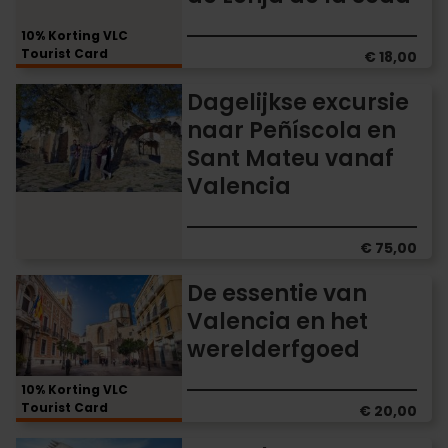
aan
het
10% Korting VLC
Tourist Card
binnenland
€ 18,00
van
Dagelijkse
Dagelijkse excursie
de
excursie
de
naar Peñíscola en
naar
Lonja
Sant Mateu vanaf
Peñíscola
de
en
Valencia
la
Sant
Seda
Mateu
vanaf
€ 75,00
Valencia
De
De essentie van
essentie
Valencia en het
van
werelderfgoed
Valencia
en
het
10% Korting VLC
Tourist Card
werelderfgoed
€ 20,00