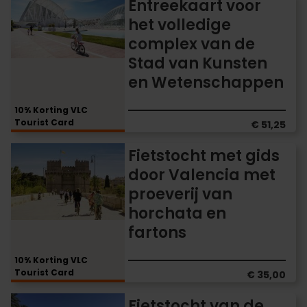
Entreekaart
Entreekaart voor
voor
het volledige
het
complex van de
volledige
complex
Stad van Kunsten
van
en Wetenschappen
de
Stad
10% Korting VLC
van
Tourist Card
€ 51,25
Kunsten
en
Fietstocht
Fietstocht met gids
Wetenschappen
met
door Valencia met
gids
proeverij van
door
Valencia
horchata en
met
fartons
proeverij
van
10% Korting VLC
horchata
Tourist Card
€ 35,00
en
fartons
Fietstocht
Fietstocht van de