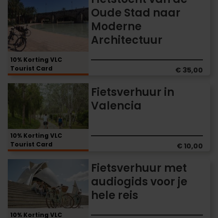
van
Oude Stad naar
de
Moderne
Oude
Stad
Architectuur
naar
Moderne
10% Korting VLC
Architectuur
Tourist Card
€ 35,00
Fietsverhuur
Fietsverhuur in
in
Valencia
Valencia
10% Korting VLC
Tourist Card
€ 10,00
Fietsverhuur
Fietsverhuur met
met
audiogids voor je
audiogids
hele reis
voor
je
hele
10% Korting VLC