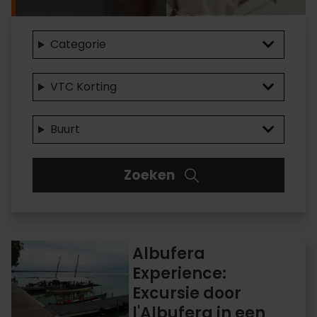
Categorie
VTC Korting
Buurt
Zoeken
Albufera
Albufera
Experience:
Experience:
Excursie
Excursie door
door
l'Albufera
l'Albufera in een