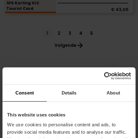
10% Korting VLC
Tourist Card
€ 43,05
Pagination
Current
1
Page
2
Page
3
Page
4
Page
5
page
Volgende
Consent
Details
About
Gratis
Gratis tapas +
Kortingengids
This website uses cookies
vervoer
drankje
We use cookies to personalise content and ads, to
provide social media features and to analyse our traffic.