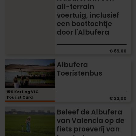
in
all-terrain
een
voertuig, inclusief
all-
terrain
een boottochtje
voertuig,
door l'Albufera
inclusief
een
boottochtje
€ 65,00
door
l'Albufera
Albufera
Albufera
Toeristenbus
Toeristenbus
15% Korting VLC
Tourist Card
€ 22,00
Beleef
Beleef de Albufera
de
van Valencia op de
Albufera
fiets proeverij van
van
Valencia