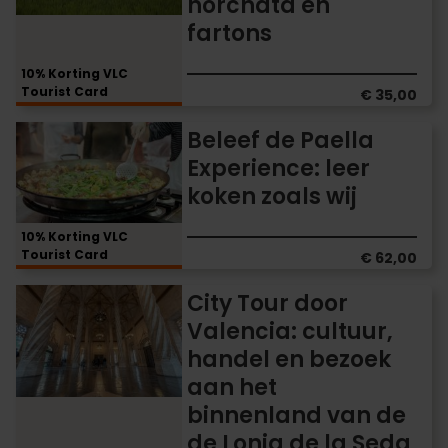
horchata en
op
fartons
de
fiets
10% Korting VLC
proeverij
Tourist Card
€ 35,00
van
horchata
Beleef
Beleef de Paella
en
de
Experience: leer
fartons
Paella
koken zoals wij
Experience:
leer
koken
10% Korting VLC
Tourist Card
zoals
€ 62,00
wij
City
City Tour door
Tour
Valencia: cultuur,
door
handel en bezoek
Valencia:
cultuur,
aan het
handel
binnenland van de
en
de Lonja de la Seda
bezoek