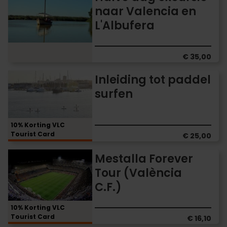
dag
naar Valencia en
excursie
L'Albufera
naar
Valencia
en
L'Albufera
€ 35,00
Inleiding
Inleiding tot paddel
tot
surfen
paddel
surfen
10% Korting VLC
Tourist Card
€ 25,00
Mestalla
Mestalla Forever
Forever
Tour (València
Tour
C.F.)
(València
C.F.)
10% Korting VLC
Tourist Card
€ 16,10