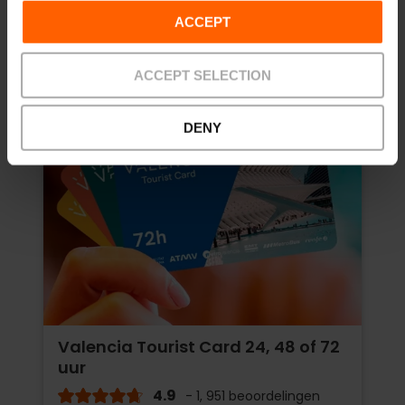
ACCEPT
ACCEPT SELECTION
DENY
Valencia Tourist Card 24, 48 of 72
uur
4.9
- 1, 951 beoordelingen