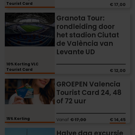
Tourist Card
reis
€ 17,00
Granota
Granota Tour:
Tour:
rondleiding door
rondleiding
het stadion Ciutat
door
het
de València van
stadion
Levante UD
Ciutat
de
10% Korting VLC
València
Tourist Card
€ 12,00
van
Levante
GROEPEN
GROEPEN Valencia
UD
Valencia
Tourist Card 24, 48
Tourist
of 72 uur
Card
24,
48
15% Korting
of
Vanaf
€ 17,00
€ 14,45
72
Halve
Halve dag excursie
uur