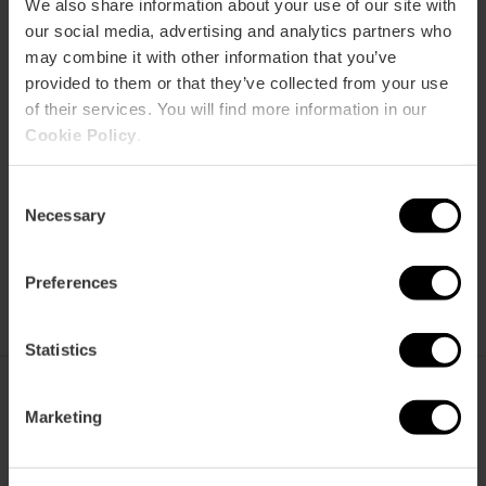
We also share information about your use of our site with
our social media, advertising and analytics partners who
may combine it with other information that you’ve
Veelgestelde
Hoe kan je
Gebruikswijze
provided to them or that they’ve collected from your use
vragen
geld
besparen?
of their services. You will find more information in our
Cookie Policy
.
Consent
Necessary
Selection
De VTC kopen
Verkooppunten
Preferences
Statistics
Marketing
València Tourist Card