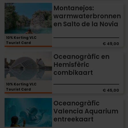
Montanejos:
Montanejos:
warmwaterbronnen
warmwaterbronnen
en
en Salto de la Novia
Salto
de
la
10% Korting VLC
Novia
Tourist Card
€ 49,00
Oceanogràfic
Oceanogràfic en
en
Hemisfèric
Hemisfèric
combikaart
combikaart
10% Korting VLC
Tourist Card
€ 45,00
Oceanogràfic
Oceanogràfic
Valencia
Valencia Aquarium
Aquarium
entreekaart
entreekaart