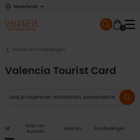
Skip
Nederlands
to
main
Mobile menu ex
content
0
Main
Breadcrumb
Tickets en rondleidingen
navigation
Valencia Tourist Card
Zoeken
Stad van 
Card
Kaarten
Rondleidingen
Kunsten