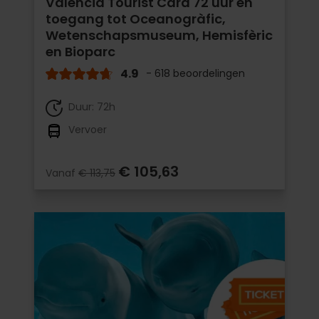
Valencia Tourist Card 72 uur en
toegang tot Oceanogràfic,
Wetenschapsmuseum, Hemisfèric
en Bioparc
4.9
- 618 beoordelingen
Duur: 72h
Vervoer
€ 105,63
Vanaf
€ 113,75