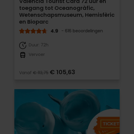
Valencia Tourist Card 72 uur en
toegang tot Oceanogràfic,
Wetenschapsmuseum, Hemisfèric
en Bioparc
4.9
- 616 beoordelingen
Duur: 72h
Vervoer
€ 105,63
Vanaf
€ 113,75