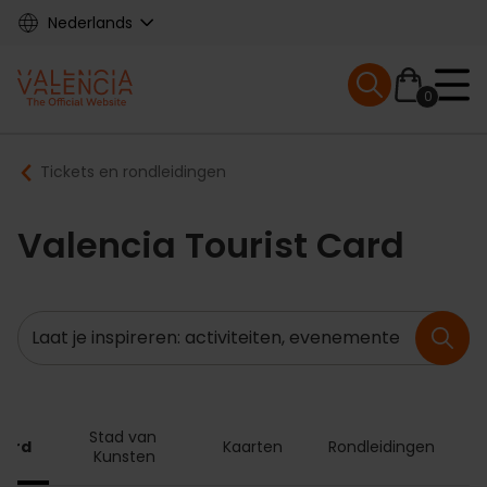
Skip
Nederlands
to
main
Mobile menu ex
content
0
Main
Breadcrumb
Tickets en rondleidingen
navigation
Valencia Tourist Card
Zoeken
Stad van 
Card
Kaarten
Rondleidingen
Kunsten