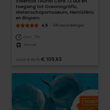
Valencia Tourist Card 72 uur en
toegang tot Oceanogràfic,
Wetenschapsmuseum, Hemisfèric
en Bioparc
4.9
- 616 beoordelingen
Duur: 72h
Vervoer
€ 105,63
Vanaf
€ 113,75