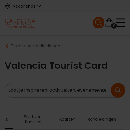
Skip
Nederlands
to
main
Mobile menu ex
content
0
Main
Breadcrumb
Tickets en rondleidingen
navigation
Valencia Tourist Card
Zoeken
Stad van 
Card
Kaarten
Rondleidingen
Kunsten