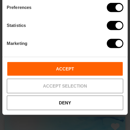
Preferences
Statistics
Marketing
Valencia Tourist Card 24, 48 of 72 uur
ACCEPT
4.9
- 1, 951 beoordelingen
10% korting Exclusief web
ACCEPT SELECTION
€ 15,30
Vanaf
€ 17,00
DENY