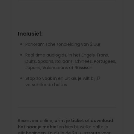
Inclusief:
Panoramische rondleiding van 2 uur
Real time audiogids, in het Engels, Frans,
Duits, Spaans, Italiaans, Chinees, Portugees,
Japans, Valenciaans of Russisch
Stap zo vaak in en uit als je wilt bij 17
verschillende haltes
Reserveer online,
print je ticket of download
het naar je mobiel
en kies bij welke halte je
wilt beginnen. En als je de 24-uursroute voor