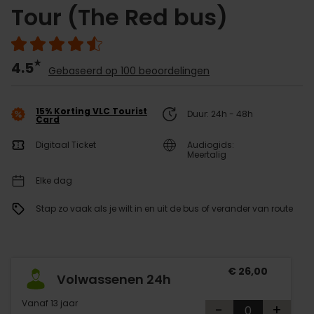
Tour (The Red bus)
4.5
Gebaseerd op 100 beoordelingen
15% Korting VLC Tourist
Duur: 24h - 48h
Card
Digitaal Ticket
Audiogids:
Meertalig
Elke dag
Stap zo vaak als je wilt in en uit de bus of verander van route
€ 26,00
Volwassenen 24h
Vanaf 13 jaar
-
+