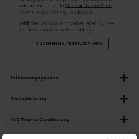
volwassenen met de
Valencia Tourist Card
neemt, krijg je korting. Goede reis!
Bekijk hier de kaart en houd er rekening mee
dat de route maar in één richting is.
TIJDEN EN HALTES RAADPLEGEN
Interessegegevens
Terugbetaling
VLC Tourist Card korting