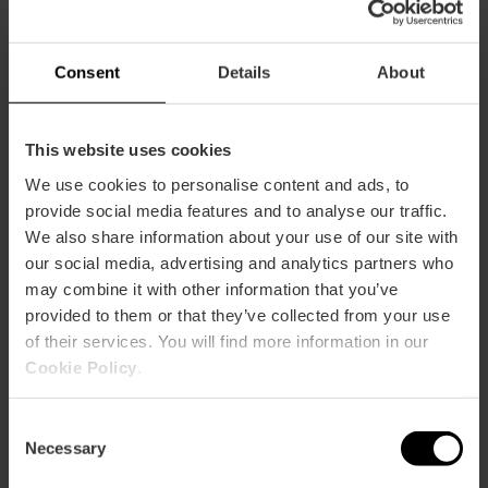
Klantenrecensies
Consent
Details
About
This website uses cookies
We use cookies to personalise content and ads, to
DIT VIND JE MISSCHIEN LEUK
provide social media features and to analyse our traffic.
We also share information about your use of our site with
our social media, advertising and analytics partners who
may combine it with other information that you’ve
provided to them or that they’ve collected from your use
of their services. You will find more information in our
Cookie Policy
.
Consent
Necessary
Selection