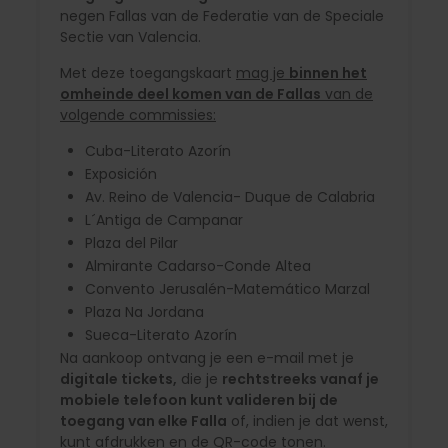
negen Fallas van de Federatie van de Speciale
Sectie van Valencia.
Met deze toegangskaart
mag je
binnen het
omheinde deel komen van de Fallas
van de
volgende commissies:
Cuba-Literato Azorín
Exposición
Av. Reino de Valencia- Duque de Calabria
L´Antiga de Campanar
Plaza del Pilar
Almirante Cadarso-Conde Altea
Convento Jerusalén-Matemático Marzal
Plaza Na Jordana
Sueca-Literato Azorín
Na aankoop ontvang je een e-mail met je
digitale tickets,
die je
rechtstreeks vanaf je
mobiele telefoon kunt valideren bij de
toegang van elke Falla
of, indien je dat wenst,
kunt afdrukken en de QR-code tonen.