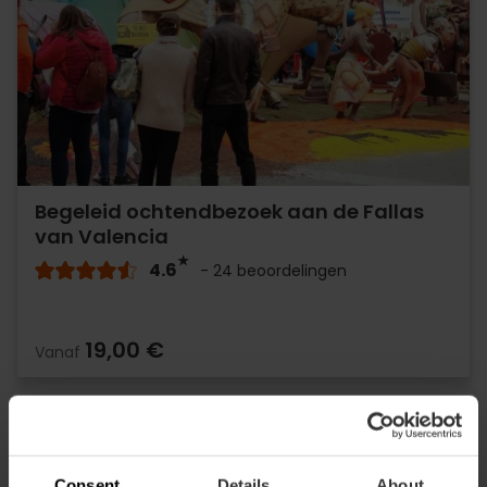
Begeleid ochtendbezoek aan de Fallas
van Valencia
4.6
- 24 beoordelingen
19,00 €
Vanaf
Consent
Details
About