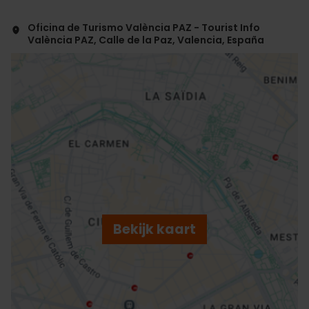
Oficina de Turismo València PAZ - Tourist Info
València PAZ, Calle de la Paz, Valencia, España
ose
ebar
p
Bekijk kaart
r
ation