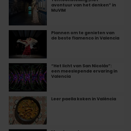
van
avontuur van het denken” in
„Het
de
MuVIM
avontuur
zee
van
ontbijten
het
in
denken”
Plannen om te genieten van
Plannen
València
in
de beste flamenco in Valencia
om
MuVIM
te
genieten
van
de
“Het licht van San Nicolás”:
“Het
beste
een meeslepende ervaring in
licht
flamenco
Valencia
van
in
San
Valencia
Nicolás”:
een
Leer paella koken in València
Leer
meeslepende
paella
ervaring
koken
in
in
Valencia
València