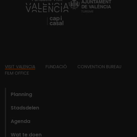
https://fundacion.visitvalencia.com/
Footer
VISIT VALENCIA
FUNDACIÓ
CONVENTION BUREAU
FILM OFFICE
domains
Planning
Stadsdelen
Agenda
Wat te doen