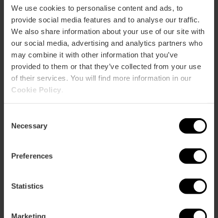
Heilige
Valencia in een unieke
de
We use cookies to personalise content and ads, to
Graal
tentoonstelling in het…
Heilige
provide social media features and to analyse our traffic.
in
Graal
Valencia
We also share information about your use of our site with
van
our social media, advertising and analytics partners who
Valencia
De tentoonstelling van
De
may combine it with other information that you’ve
in
Anselm Kiefer komt naar
tentoonstelling
een
Valencia
provided to them or that they’ve collected from your use
van
unieke
of their services. You will find more information in our
Anselm
tentoonstelling
Kiefer
Cookie Policy
.
in
komt
Tentoonstelling "Rome in
Tentoonstelling
het…
naar
miniatuur" in Valencia
"Rome
Consent
Valencia
in
Necessary
Selection
miniatuur"
in
Valencia
Preferences
Rondleiding door het Ciutat
Rondleiding
de València-stadion
door
het
Statistics
Ciutat
de
València-
Begeleide motorroutes om
Begeleide
Marketing