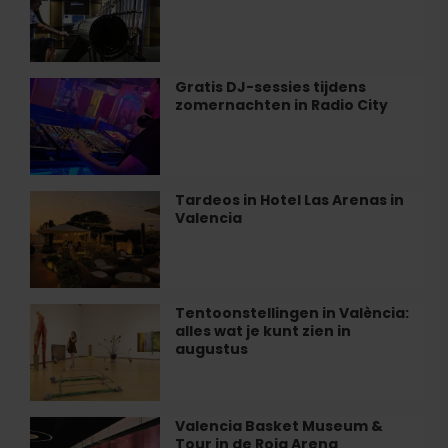
in
en
Valencia
wiskunde”
in
València
Gratis DJ-sessies tijdens
Gratis
zomernachten in Radio City
DJ-
sessies
tijdens
zomernachten
in
Tardeos in Hotel Las Arenas in
Tardeos
Radio
Valencia
in
City
Hotel
Las
Arenas
in
Tentoonstellingen in València:
Tentoonstellingen
Valencia
alles wat je kunt zien in
in
augustus
València:
alles
wat
je
Valencia Basket Museum &
Valencia
kunt
Tour in de Roig Arena