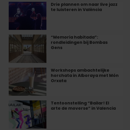
in
Drie plannen om naar live jazz
Drie
Valencia
te luisteren in València
plannen
om
naar
live
jazz
“Memoria habitada”:
“Memoria
te
rondleidingen bij Bombas
habitada”:
luisteren
Gens
rondleidingen
in
bij
València
Bombas
Gens
Workshops ambachtelijke
Workshops
horchata in Alboraya met Món
ambachtelijke
Orxata
horchata
in
Alboraya
met
Tentoonstelling “Bailar! El
Tentoonstelling
Món
arte de moverse” in Valencia
“Bailar!
Orxata
El
arte
de