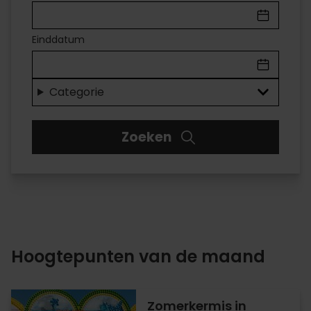
IN
VALÈNCIA
Einddatum
Voor
elk
Categorie
wat
Zoeken
wils
Hoogtepunten van de maand
Zomerkermis in