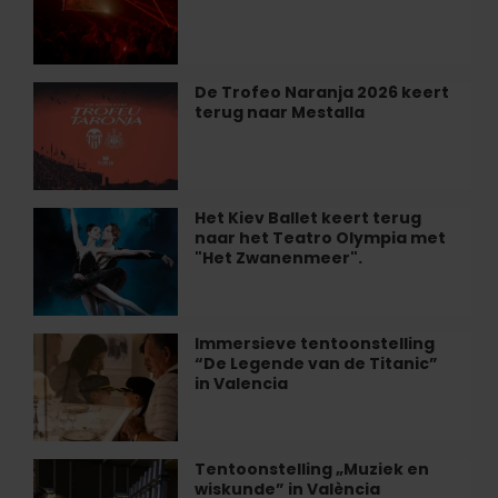
zaterdag
bij
Restaurant
Alegal
De Trofeo Naranja 2026 keert
De
in
terug naar Mestalla
Trofeo
València
Naranja
2026
keert
terug
Het Kiev Ballet keert terug
Het
naar
naar het Teatro Olympia met
Kiev
Mestalla
"Het Zwanenmeer".
Ballet
keert
terug
naar
Immersieve tentoonstelling
Immersieve
het
“De Legende van de Titanic”
tentoonstelling
Teatro
in Valencia
“De
Olympia
Legende
met
van
"Het
de
Tentoonstelling „Muziek en
Tentoonstelling
Zwanenmeer".
Titanic”
wiskunde” in València
„Muziek