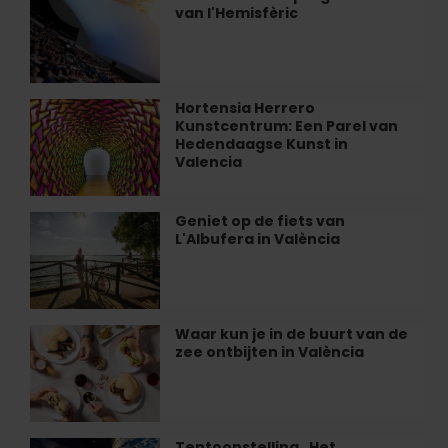
ontdekken
van l'Hemisfèric
van
het
programma
van
l'Hemisfèric
Hortensia Herrero
Hortensia
Kunstcentrum: Een Parel van
Herrero
Hedendaagse Kunst in
Kunstcentrum:
Valencia
Een
Parel
van
Geniet op de fiets van
Geniet
Hedendaagse
L'Albufera in València
op
Kunst
de
in
fiets
Valencia
van
L'Albufera
Waar kun je in de buurt van de
Waar
in
zee ontbijten in València
kun
València
je
in
de
buurt
Tentoonstelling „Het
Tentoonstelling