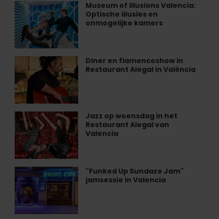
ontspannend
Museum of Illusions Valencia:
Museum
dagje
Optische illusies en
of
in
onmogelijke kamers
Illusions
Valencia
Valencia:
Optische
illusies
Diner en flamencoshow in
Diner
en
Restaurant Alegal in València
en
onmogelijke
flamencoshow
kamers
in
Restaurant
Alegal
Jazz op woensdag in het
Jazz
in
Restaurant Alegal van
op
València
Valencia
woensdag
in
het
Restaurant
"Funked Up Sundaze Jam"
"Funked
Alegal
jamsessie in Valencia
Up
van
Sundaze
Valencia
Jam"
jamsessie