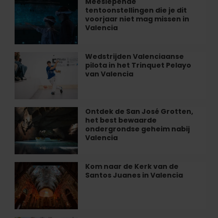
Meeslepende
Meeslepende
tentoonstellingen die je dit
tentoonstellingen
voorjaar niet mag missen in
die
Valencia
je
dit
voorjaar
Wedstrijden Valenciaanse
Wedstrijden
niet
pilota in het Trinquet Pelayo
Valenciaanse
mag
van Valencia
pilota
missen
in
in
het
Valencia
Trinquet
Ontdek de San José Grotten,
Ontdek
Pelayo
het best bewaarde
de
van
ondergrondse geheim nabij
San
Valencia
Valencia
José
Grotten,
het
Kom naar de Kerk van de
Kom
best
Santos Juanes in Valencia
naar
bewaarde
de
ondergrondse
Kerk
geheim
van
nabij