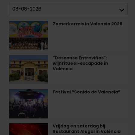
Zomerkermis in Valencia 2026
Zomerkermis
in
Valencia
2026
"Descanso Entreviñas":
"Descanso
wijnritueel-escapade in
Entreviñas":
València
wijnritueel-
escapade
in
València
Festival “Sonido de Valencia”
Festival
“Sonido
de
Valencia”
Vrijdag en zaterdag bij
Vrijdag
Restaurant Alegal in València
en