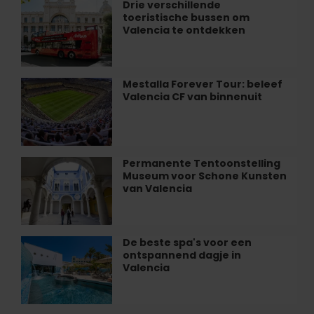
de
Drie verschillende
Drie
Valencia
Santos
toeristische bussen om
verschillende
Juanes
Valencia te ontdekken
toeristische
in
bussen
Valencia
om
Valencia
Mestalla Forever Tour: beleef
Mestalla
te
Valencia CF van binnenuit
Forever
ontdekken
Tour:
beleef
Valencia
CF
Permanente Tentoonstelling
Permanente
van
Museum voor Schone Kunsten
Tentoonstelling
binnenuit
van Valencia
Museum
voor
Schone
Kunsten
De beste spa's voor een
De
van
ontspannend dagje in
beste
Valencia
Valencia
spa's
voor
een