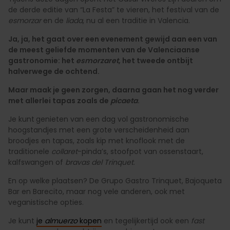
de derde editie van “La Festa” te vieren, het festival van de
esmorzar
en de
liada
, nu al een traditie in Valencia.
Ja, ja, het gaat over een evenement gewijd aan een van
de meest geliefde momenten van de Valenciaanse
gastronomie: het
esmorzaret
, het tweede ontbijt
halverwege de ochtend.
Maar maak je geen zorgen, daarna gaan het nog verder
met allerlei tapas zoals de
picaeta
.
Je kunt
genieten van een dag vol gastronomische
hoogstandjes met een grote verscheidenheid aan
broodjes en tapas, zoals kip met knoflook met de
traditionele
collaret
-pinda’s, stoofpot van ossenstaart,
kalfswangen of
bravas del Trinquet
.
En op welke plaatsen? De Grupo Gastro Trinquet, Bajoqueta
Bar en Barecito, maar nog vele anderen, ook met
veganistische opties.
Je kunt
je
almuerzo
kopen
en tegelijkertijd ook een
fast