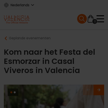
Skip
Nederlands
to
main
Mobile menu ex
content
0
Main
Breadcrumb
Geplande evenementen
navigation
Kom naar het Festa del
Esmorzar in Casal
Viveros in Valencia