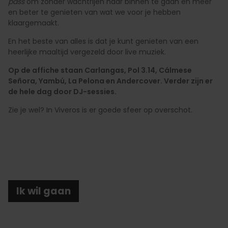
pass
om zonder wachtrijen naar binnen te gaan en meer
en beter te genieten van wat we voor je hebben
klaargemaakt.
En het beste van alles is dat je kunt genieten van een
heerlijke maaltijd vergezeld door live muziek.
Op de affiche staan Carlangas, Pol 3.14, Cálmese
Señora, Yambú, La Pelona en Andercover.
Verder zijn er
de hele dag door DJ-sessies.
Zie je wel? In Viveros is er goede sfeer op overschot.
Ik wil gaan