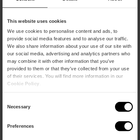
This website uses cookies
We use cookies to personalise content and ads, to
provide social media features and to analyse our traffic.
We also share information about your use of our site with
ose
our social media, advertising and analytics partners who
ebar
p
may combine it with other information that you’ve
provided to them or that they’ve collected from your use
Bekijk kaart
r
of their services. You will find more information in our
ation
Cookie Policy
.
Consent
Necessary
Selection
Routebeschrijving
Preferences