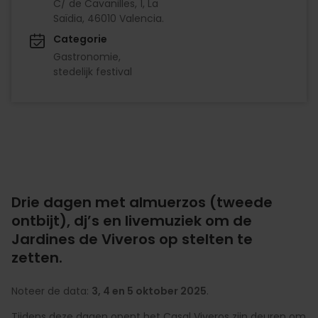
C/ de Cavanilles, 1, La
Saïdia, 46010 Valencia.
Categorie
Gastronomie
stedelijk festival
Drie dagen met almuerzos (tweede
ontbijt), dj’s en livemuziek om de
Jardines de Viveros op stelten te
zetten.
Noteer de data:
3, 4 en 5 oktober 2025
.
Tijdens deze dagen opent het Casal Viveros zijn deuren om