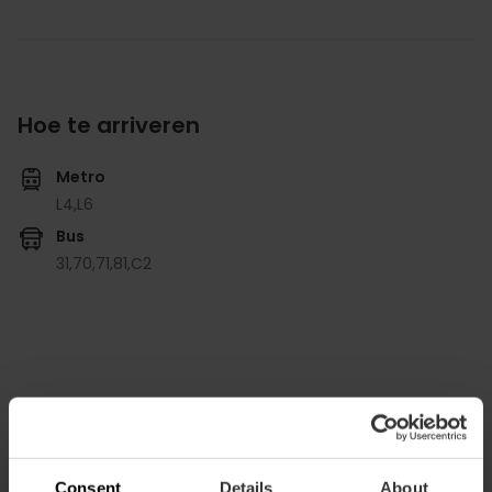
Hoe te arriveren
Metro
L4,
L6
Bus
31,
70,
71,
81,
C2
Jardines del Real / Viveros, Avenida del Botánico
Cavanilles, Valencia, España
Consent
Details
About