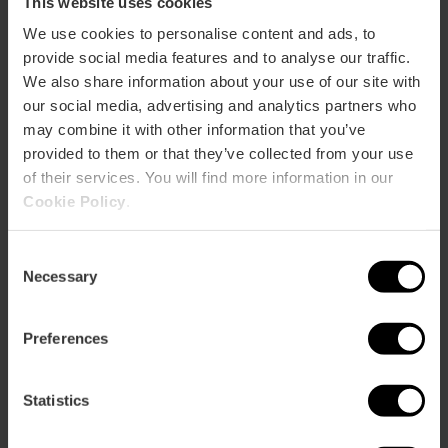
This website uses cookies
We use cookies to personalise content and ads, to
provide social media features and to analyse our traffic.
30/05/2026 - 01/11/2026
We also share information about your use of our site with
our social media, advertising and analytics partners who
may combine it with other information that you’ve
Hortensia Herrero
provided to them or that they’ve collected from your use
Kunstcentrum: Een
of their services. You will find more information in our
Parel van
Cookie Policy
.
Hedendaagse Kunst
in Valencia
Consent
01/01/2026 - 31/12/2026
Necessary
Selection
Preferences
Meeslepende
tentoonstelling “De
laatste de dagen van
Statistics
Pompeï” in Valencia