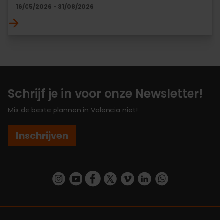
16/05/2026 - 31/08/2026
Schrijf je in voor onze Newsletter!
Mis de beste plannen in Valencia niet!
Inschrijven
https://www.instagram.com/visit_valencia/
https://www.youtube.com/user/Turisvalenc
https://www.facebook.com/VisitValenc
https://twitter.com/ValenciaSpan
https://vimeo.com/visitvalen
https://www.linkedin.com/company/turismo-valencia/
https://api.whatsapp.com/send/?