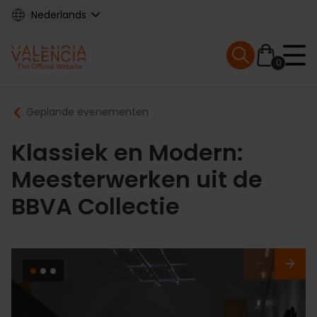
Skip
Nederlands
to
main
Mobile menu ex
content
0
Main
Breadcrumb
Geplande evenementen
navigation
Klassiek en Modern:
Meesterwerken uit de
BBVA Collectie