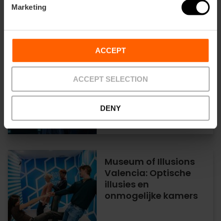
Marketing
01/10/2026 - 31/12/2026
ACCEPT
Meeslepende
tentoonstellingen die
je dit voorjaar niet
ACCEPT SELECTION
mag missen in
Valencia
DENY
27/02/2026 - 31/12/2026
Museum of Illusions
Valencia: Optische
illusies en
onmogelijke kamers