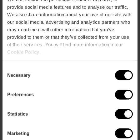
provide social media features and to analyse our traffic.
We also share information about your use of our site with
our social media, advertising and analytics partners who
may combine it with other information that you’ve
Beleef de Fallas als een
provided to them or that they’ve collected from your use
echte fallero
of their services. You will find more information in our
Cookie Policy
.
Dompel jezelf onder in de gebruiken
die deze feesten uniek maken. Proef
de typische gastronomie, dwaal
Consent
Necessary
langs de verlichte straten in de
Selection
wijken en ontdek de geheimen die
alleen de falleros kennen.
Preferences
Statistics
Marketing