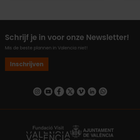
Schrijf je in voor onze Newsletter!
Mis de beste plannen in Valencia niet!
Inschrijven
https://www.instagram.com/visit_valencia/
https://www.youtube.com/user/Turisvalenc
https://www.facebook.com/VisitValenc
https://twitter.com/ValenciaSpan
https://vimeo.com/visitvalen
https://www.linkedin.com/company/turismo-valencia/
https://api.whatsapp.com/send/?
https://fundacion.visitvalencia.com/