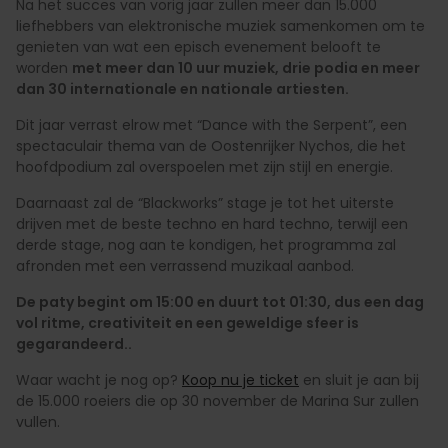
Na het succes van vorig jaar zullen meer dan 15.000
liefhebbers van elektronische muziek samenkomen om te
genieten van wat een episch evenement belooft te
worden
met meer dan 10 uur muziek, drie podia en meer
dan 30 internationale en nationale artiesten.
Dit jaar verrast elrow met “Dance with the Serpent”, een
spectaculair thema van de Oostenrijker Nychos, die het
hoofdpodium zal overspoelen met zijn stijl en energie.
Daarnaast zal de “Blackworks” stage je tot het uiterste
drijven met de beste techno en hard techno, terwijl een
derde stage, nog aan te kondigen, het programma zal
afronden met een verrassend muzikaal aanbod.
De paty begint om 15:00 en duurt tot 01:30, dus een dag
vol ritme, creativiteit en een geweldige sfeer is
gegarandeerd..
Waar wacht je nog op?
Koop nu je ticket
en sluit je aan bij
de 15.000 roeiers die op 30 november de Marina Sur zullen
vullen.