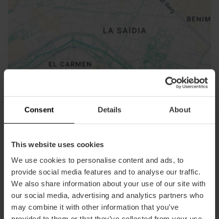
ose
ebar
p
Consent
Details
About
Bekijk kaart
r
ation
This website uses cookies
We use cookies to personalise content and ads, to
provide social media features and to analyse our traffic.
We also share information about your use of our site with
our social media, advertising and analytics partners who
Routebeschrijving
may combine it with other information that you’ve
provided to them or that they’ve collected from your use