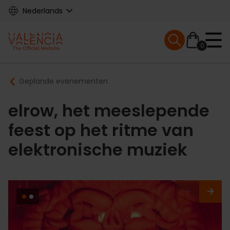
Skip
Nederlands
to
main
Mobile menu ex
content
0
Main
Breadcrumb
Geplande evenementen
navigation
elrow, het meeslepende
feest op het ritme van
elektronische muziek