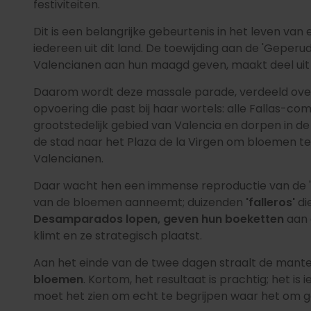
festiviteiten.
Dit is een belangrijke gebeurtenis in het leven van el
iedereen uit dit land. De toewijding aan de 'Geperu
Valencianen aan hun maagd geven, maakt deel uit v
Daarom wordt deze massale parade, verdeeld ove
opvoering die past bij haar wortels: alle Fallas-comm
grootstedelijk gebied van Valencia en dorpen in de
de stad naar het Plaza de la Virgen om bloemen 
Valencianen.
Daar wacht hen een immense reproductie van de '
van de bloemen aanneemt; duizenden
'falleros'
di
Desamparados
lopen, geven hun boeketten
aan 
klimt en ze strategisch plaatst.
Aan het einde van de twee dagen straalt de mant
bloemen
. Kortom, het resultaat is prachtig; het is
moet het zien om echt te begrijpen waar het om g