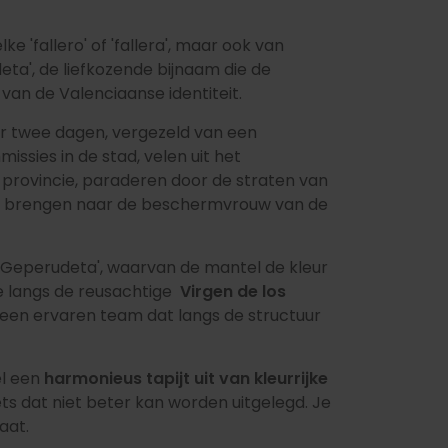
ke 'fallero' of 'fallera', maar ook van
deta', de liefkozende bijnaam die de
an de Valenciaanse identiteit.
r twee dagen, vergezeld van een
issies in de stad, velen uit het
 provincie, paraderen door de straten van
te brengen naar de beschermvrouw van de
Geperudeta', waarvan de mantel de kleur
e langs de reusachtige
Virgen de los
een ervaren team dat langs de structuur
el een
harmonieus tapijt uit van kleurrijke
 iets dat niet beter kan worden uitgelegd. Je
aat.