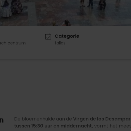
o
Categorie
isch centrum
fallas
n
De bloemenhulde aan de
Virgen de los Desampa
tussen 15:30 uur en middernacht,
vormt het mees