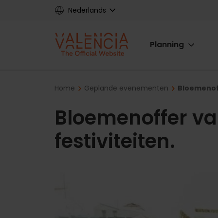
Skip
Nederlands
to
main
Main
content
Planning
navigat
Breadcrumb
Home
Geplande evenementen
Bloemenoff
Bloemenoffer va
festiviteiten.