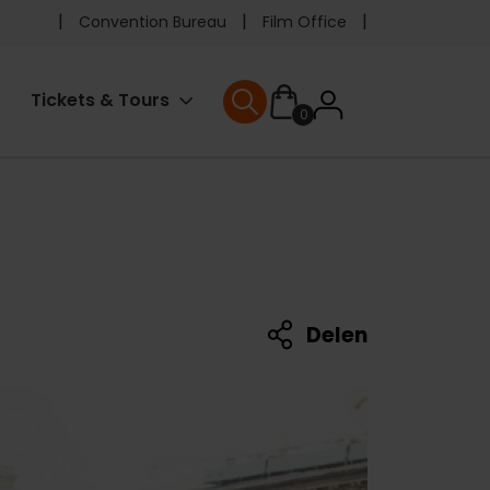
Pre
Convention Bureau
Film Office
header
User
Tickets & Tours
0
menu
User menu
accoun
menu
Delen