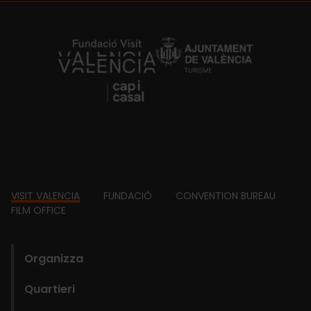
https://fundacion.visitvalencia.com/
Footer
VISIT VALENCIA
FUNDACIÓ
CONVENTION BUREAU
FILM OFFICE
domains
Organizza
Quartieri