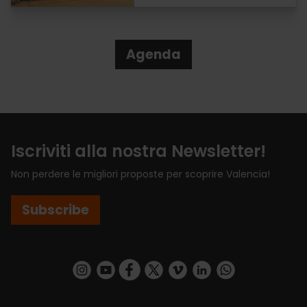
Agenda
Iscriviti alla nostra Newsletter!
Non perdere le migliori proposte per scoprire Valencia!
Subscribe
https://www.instagram.com/visit_valencia/
https://www.youtube.com/user/Turisvalenc
https://www.facebook.com/VisitValenci
https://twitter.com/VisitaValencia
https://vimeo.com/visitvalen
https://www.linkedin.com/company/turismo-valencia/
https://api.whatsapp.com/send/?