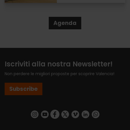
Agenda
Iscriviti alla nostra Newsletter!
Non perdere le migliori proposte per scoprire Valencia!
Subscribe
https://www.instagram.com/visit_valencia/
https://www.youtube.com/user/Turisvalenc
https://www.facebook.com/VisitValenci
https://twitter.com/VisitaValencia
https://vimeo.com/visitvalen
https://www.linkedin.com/company/turismo-valencia/
https://api.whatsapp.com/send/?