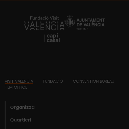
https://fundacion.visitvalencia.com/
Footer
VISIT VALENCIA
FUNDACIÓ
CONVENTION BUREAU
FILM OFFICE
domains
Organizza
Quartieri