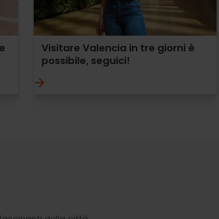
re
Visitare Valencia in tre giorni è
possibile, seguici!
fascinanti della città