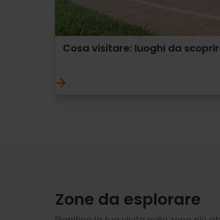
Cosa visitare: luoghi da scopri
Zone da esplorare
Pianifica la tua visita nelle zone più af