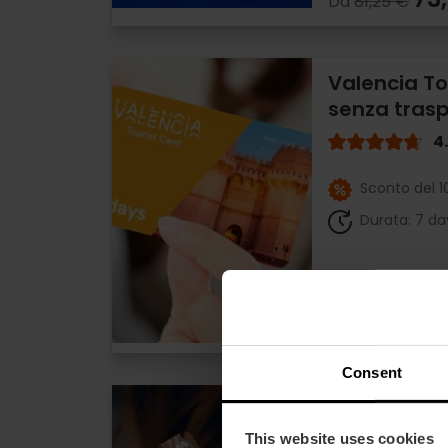
Da
81,25 €
Valencia To
senza tras
4
Sconto del 
Durata: 7 da
13
Da
15,00 €
Consent
GRUPPI Vale
24, 48 o 72 
This website uses cookies