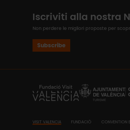
Iscriviti alla nostra 
Non perdere le migliori proposte per scopr
Subscribe
https://fundacion.visitvalencia.com/
Footer
VISIT VALENCIA
FUNDACIÓ
CONVENTION 