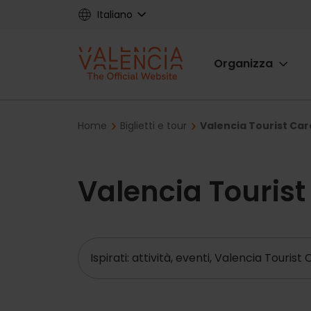
Skip
Italiano
to
main
Main
content
Organizza
navigat
Breadcrumb
Home
Biglietti e tour
Valencia Tourist Card
Valencia Tourist
Ricerca