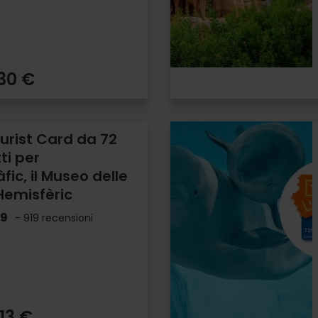
,30 €
urist Card da 72
tti per
ic, il Museo delle
’Hemisfèric
.9
- 919 recensioni
13 €