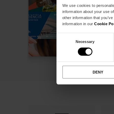
4
We use cookies to personalis
information about your use of
15% Sconto
other information that you’ve
information in our
Cookie Po
Attivazione a
Consent
14
Da
17,00 €
Necessary
Selection
DENY