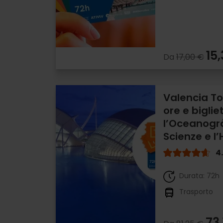
15
Da
17,00 €
Valencia To
ore e biglie
l’Oceanogràf
Scienze e l
4
Durata: 72h
Trasporto
73,