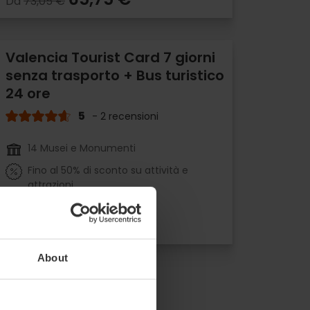
Da
73,05 €
Valencia Tourist Card 7 giorni
senza trasporto + Bus turistico
24 ore
5
- 2 recensioni
14 Musei e Monumenti
Fino al 50% di sconto su attività e
attrazioni
37,00 €
Da
41,00 €
About