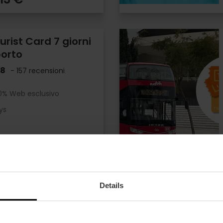
urist Card 7 giorni
porto
.8
- 157 recensioni
10% Web esclusivo
ys
,50 €
Details
ncia Tourist Card
ore