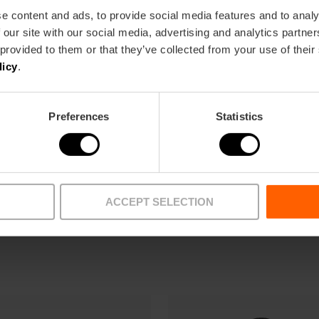
.9
- 6 recensioni
e content and ads, to provide social media features and to analy
 our site with our social media, advertising and analytics partn
 provided to them or that they’ve collected from your use of their
licy
.
l primo utilizzo
,45 €
Preferences
Statistics
ACCEPT SELECTION