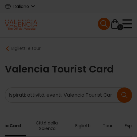
Skip
Italiano
to
main
Mobile menu ex
content
0
Main
Breadcrumb
Biglietti e tour
navigation
Valencia Tourist Card
Ricerca
Città della 
ncia Card
Biglietti
Tour
Esper
Scienza