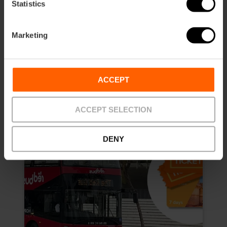
4.8
- 157 recensioni
Statistics
Sconto del 10% Web esclusivo
Marketing
Durata: 7 days
13,50 €
Da
15,00 €
ACCEPT
ACCEPT SELECTION
DENY