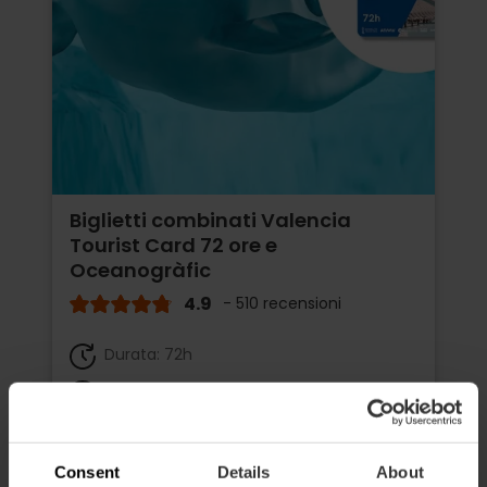
Biglietti combinati Valencia
Tourist Card 72 ore e
Oceanogràfic
4.9
- 510 recensioni
Durata: 72h
Trasporto
65,75 €
Da
73,05 €
Consent
Details
About