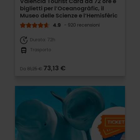
Valencia Tourist Card da 72 ore e
biglietti per l’Oceanogràfic, il
Museo delle Scienze e l’Hemisfèric
4.9
- 920 recensioni
Durata: 72h
Trasporto
73,13 €
Da
81,25 €