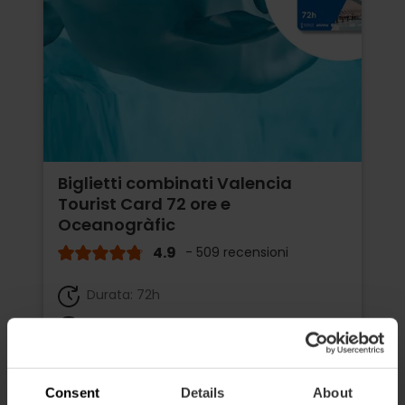
Biglietti combinati Valencia
Tourist Card 72 ore e
Oceanogràfic
4.9
- 509 recensioni
Durata: 72h
Trasporto
65,75 €
Da
73,05 €
Consent
Details
About