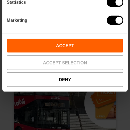
4.8
- 157 recensioni
Statistics
Sconto del 10% Web esclusivo
Marketing
Durata: 7 days
13,50 €
Da
15,00 €
ACCEPT
ACCEPT SELECTION
DENY