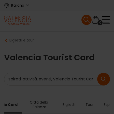
Skip
Italiano
to
main
Mobile menu ex
content
0
Main
Breadcrumb
Biglietti e tour
navigation
Valencia Tourist Card
Ricerca
Città della 
ncia Card
Biglietti
Tour
Esper
Scienza