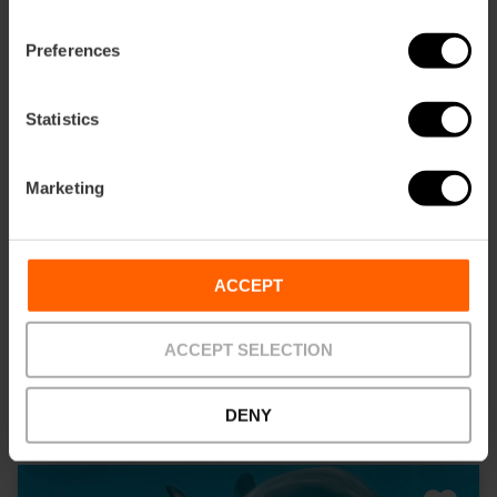
Preferences
Statistics
Marketing
Valencia Tourist Card da 72 ore e biglietti
per l’Oceanogràfic, il Museo delle Scienze
e l’Hemisfèric
ACCEPT
4.9
- 920 recensioni
ACCEPT SELECTION
73,13 €
Da
81,25 €
DENY