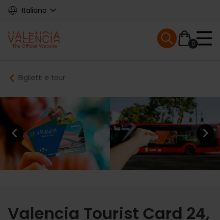
Skip
Italiano
to
main
Mobile menu ex
content
0
Main
Breadcrumb
Biglietti e tour
navigation
Previous element
Next elem
Valencia Tourist Card 24,