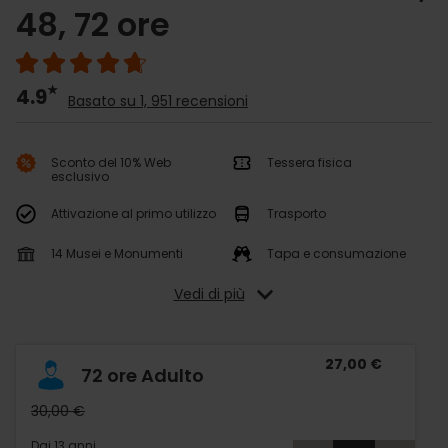
48, 72 ore
4.9
Basato su 1, 951 recensioni
Sconto del 10% Web
Tessera fisica
esclusivo
Attivazione al primo utilizzo
Trasporto
14 Musei e Monumenti
Tapa e consumazione
Vedi di più
27,00 €
72 ore Adulto
30,00 €
Dai 13 anni