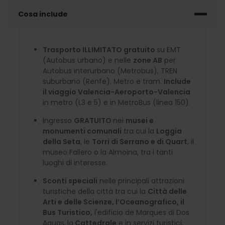
Cosa include
Trasporto ILLIMITATO gratuito
su EMT
(Autobus urbano) e nelle
zone AB
per
Autobus interurbano (Metrobus), TREN
suburbano (Renfe), Metro e tram.
Include
il viaggio Valencia-Aeroporto-Valencia
in metro (L3 e 5) e in MetroBus (linea 150).
Ingresso
GRATUITO
nei
musei e
monumenti comunali
tra cui la
Loggia
della Seta
, le
Torri di Serrano e di Quart
, il
museo Fallero o la Almoina, tra i tanti
luoghi di interesse.
Sconti speciali
nelle principali attrazioni
turistiche della città tra cui la
Città delle
Arti e delle Scienze, l’Oceanografico, il
Bus Turistico,
l'edificio de Marques di Dos
Aguas,
la
Cattedrale
e in servizi turistici,