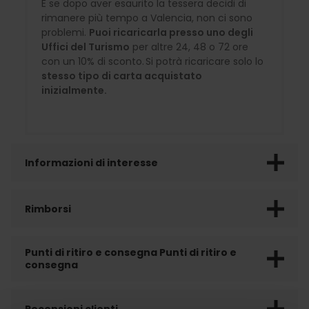
E se dopo aver esaurito la tessera decidi di
rimanere più tempo a Valencia, non ci sono
problemi.
Puoi ricaricarla presso uno degli
Uffici del Turismo
per altre 24, 48 o 72 ore
con un 10% di sconto. Si potrà ricaricare solo lo
stesso tipo di carta acquistato
inizialmente.
Informazioni di interesse
Rimborsi
Punti di ritiro e consegna Punti di ritiro e
consegna
Recensioni clienti